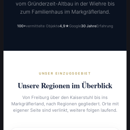
vom Gründerzeit-Altbau in der Wiehre bis
zum Familienhaus im Markgräflerland.
100+
vermittelte Objekte
4,9★
Google
30 Jahre
Erfahrung
UNSER EINZUGSGEBIET
Unsere Regionen im Überblick
Von Freiburg über den Kaiserstuhl bis ins
Markgräflerland, nach Regionen gegliedert. Orte mit
eigener Seite sind verlinkt, weitere folgen laufend.