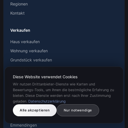
Regionen
Kontakt
Verkaufen
Haus verkaufen
Wohnung verkaufen
Grundstück verkaufen
Immobilie verkaufen
Diese Website verwendet Cookies
Immobilienmarkt
Wir nutzen Drittanbieter-Dienste wie Karten und
Bewertungs-Tools, um Ihnen die bestmögliche Erfahrung zu
Regionen
bieten. Diese Dienste werden erst nach Ihrer Zustimmung
geladen.
Datenschutzerklärung
Freiburg Wiehre
Alle akzeptieren
Nur notwendige
Freiburg Herdern
Emmendingen