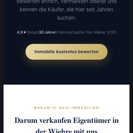
bewerten ehrlich, vermarkten diskret und
kennen die Käufer, die hier seit Jahren
suchen.
4,9★
Google
30 Jahre
Erfahrung
Capital Top-Makler 2025
Immobilie kostenlos bewerten
WARUM HI HEID IMMOBILIEN
Darum verkaufen Eigentümer in
der Wiehre mit uns