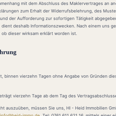
menhang mit dem Abschluss des Maklervertrages an ande
lärungen zum Erhalt der Widerrufsbelehrung, des Muste
und der Aufforderung zur sofortigen Tätigkeit abgegebe
 dient deshalb Informationszwecken. Nach einem uns ge
, ob dieser wirksam erklärt worden ist.
ehrung
t, binnen vierzehn Tagen ohne Angabe von Gründen die
beträgt vierzehn Tage ab dem Tag des Vertragsabschluss
cht auszuüben, müssen Sie uns, HI - Heid Immobilien Gmb
info@heid-immo.de
, Tel: 0761 611 621 16, mittels einer 