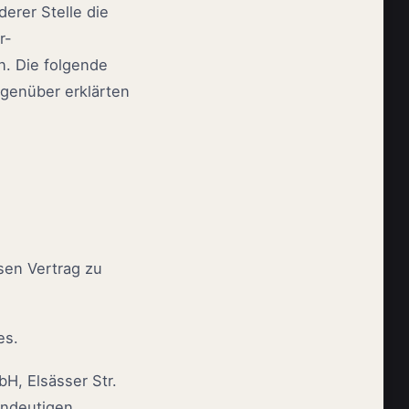
rer Stelle die
r-
n. Die folgende
genüber erklärten
sen Vertrag zu
es.
H, Elsässer Str.
eindeutigen