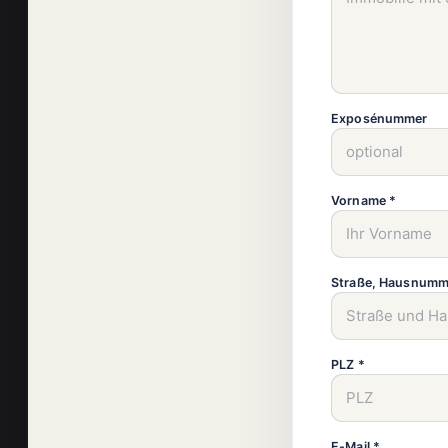
Exposénummer
Vorname *
Straße, Hausnumm
PLZ *
E-Mail *