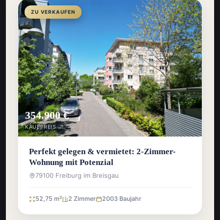
ZU VERKAUFEN
354.900 €
KAUFPREIS
Perfekt gelegen & vermietet: 2-Zimmer-
Wohnung mit Potenzial
79100 Freiburg im Breisgau
52,75 m²
2 Zimmer
2003 Baujahr