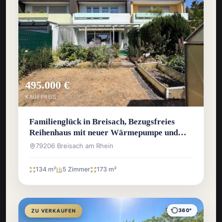
495.000 €
KAUFPREIS
Familienglück in Breisach, Bezugsfreies
Reihenhaus mit neuer Wärmepumpe und
sonnigem Westgarten
79206 Breisach am Rhein
134 m²
5 Zimmer
173 m²
360°
ZU VERKAUFEN