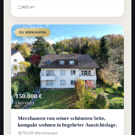
402 m²
ZU VERKAUFEN
150.000 €
KAUFPREIS
Merzhausen von seiner schönsten Seite,
kompakt wohnen in begehrter Aussichtslage.
79249 Merzhausen