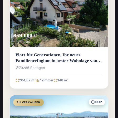
859.000 €
KAUFPREIS
Platz für Generationen, Ihr neues
Familienrefugium in bester Wohnlage von
Ebringen
79285 Ebringen
204,82 m²
7 Zimmer
348 m²
360°
ZU VERKAUFEN