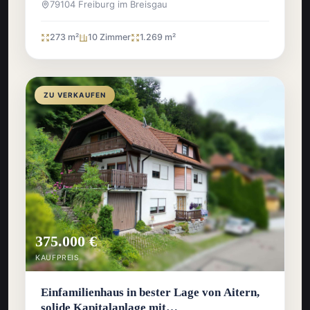
Entwicklungspotenzial
79104 Freiburg im Breisgau
273 m²
10 Zimmer
1.269 m²
ZU VERKAUFEN
375.000 €
KAUFPREIS
Einfamilienhaus in bester Lage von Aitern,
solide Kapitalanlage mit