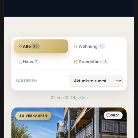
Alle
Wohnung
25
15
Haus
Grundstück
7
3
SORTIEREN
25 von 25 Objekten
360°
ZU VERKAUFEN