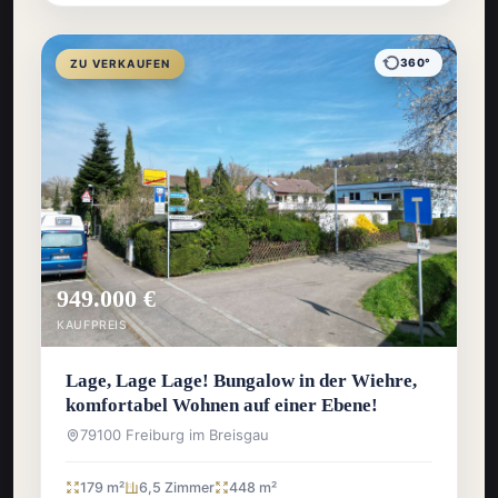
360°
ZU VERKAUFEN
949.000 €
KAUFPREIS
Lage, Lage Lage! Bungalow in der Wiehre,
komfortabel Wohnen auf einer Ebene!
79100 Freiburg im Breisgau
179 m²
6,5 Zimmer
448 m²