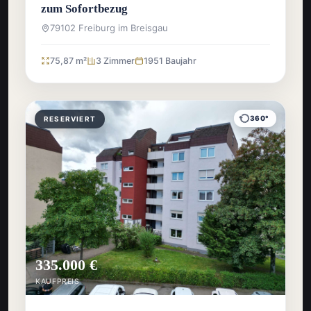
zum Sofortbezug
79102 Freiburg im Breisgau
75,87 m²
3 Zimmer
1951 Baujahr
360°
RESERVIERT
335.000 €
KAUFPREIS