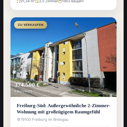
91,34 m²
3,5 Zimmer
1963 Baujahr
ZU VERKAUFEN
374.500 €
KAUFPREIS
Freiburg-Süd: Außergewöhnliche 2-Zimmer-
Wohnung mit großzügigem Raumgefühl
79100 Freiburg im Breisgau