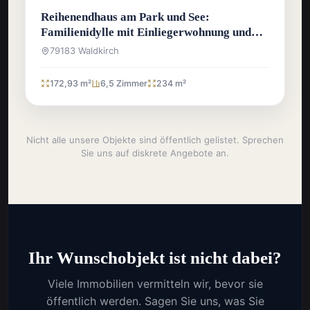
Reihenendhaus am Park und See:
Familienidylle mit Einliegerwohnung und
Traumlage
79183 Waldkirch
172,93 m²
6,5 Zimmer
234 m²
Nicht alle unsere Objekte sind öffentlich gelistet. Sprechen
Sie uns auf diskrete Angebote an.
Ihr Wunschobjekt ist nicht dabei?
Viele Immobilien vermitteln wir, bevor sie
öffentlich werden. Sagen Sie uns, was Sie