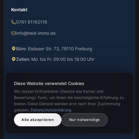
Kontakt
0761 61162116
info@heid-immo.de
Büro:
Elsässer Str. 73, 79110 Freiburg
Zeiten:
Mo. bis Fr. 09:00 bis 18:00 Uhr
Impressum
·
Datenschutz
Widerrufsbelehrung
Diese Website verwendet Cookies
Barriere gefunden?
Cookie-Einstellungen
Wir nutzen Drittanbieter-Dienste wie Karten und
Bewertungs-Tools, um Ihnen die bestmögliche Erfahrung zu
bieten. Diese Dienste werden erst nach Ihrer Zustimmung
geladen.
Datenschutzerklärung
©
2026
HI - Heid Immobilien GmbH
Alle akzeptieren
Nur notwendige
Erstellt von PSTUDIO
IVD · Immobilienmakler IHK