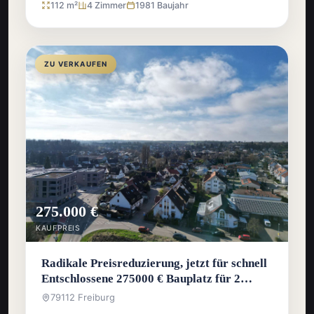
112 m²
4 Zimmer
1981 Baujahr
ZU VERKAUFEN
275.000 €
KAUFPREIS
Radikale Preisreduzierung, jetzt für schnell
Entschlossene 275000 € Bauplatz für 2
Häuser
79112 Freiburg