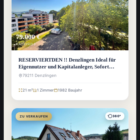
79.000 €
KAUFPREIS
RESERVIERTDEN !! Denzlingen Ideal für
Eigennutzer und Kapitalanleger, Sofort
bezugsfreie 1-Zimmer-Wohnung
79211 Denzlingen
21 m²
1 Zimmer
1982 Baujahr
360°
ZU VERKAUFEN