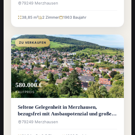
79249 Merzhausen
38,85 m²
2 Zimmer
1963 Baujahr
ZU VERKAUFEN
580.000 €
KAUFPREIS
Seltene Gelegenheit in Merzhausen,
bezugsfrei mit Ausbaupotenzial und großem
Garten
79249 Merzhausen