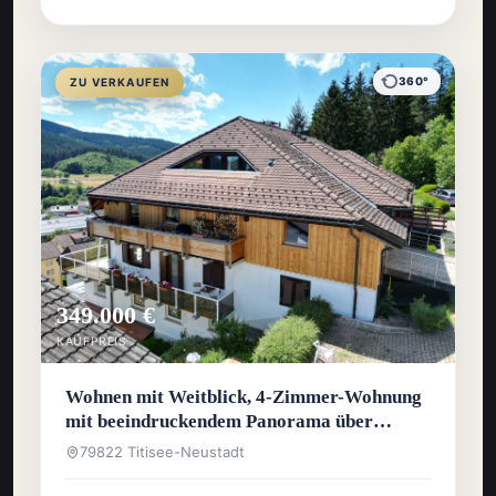
360°
ZU VERKAUFEN
349.000 €
KAUFPREIS
Wohnen mit Weitblick, 4-Zimmer-Wohnung
mit beeindruckendem Panorama über
Titisee-Neustadt
79822 Titisee-Neustadt