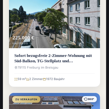
225.000 €
KAUFPREIS
Sofort bezugsfreie 2-Zimmer-Wohnung mit
Süd-Balkon, TG-Stellplatz und
Wochenmarkt vor der Haustür
79115 Freiburg im Breisgau
59 m²
2 Zimmer
1972 Baujahr
360°
ZU VERKAUFEN