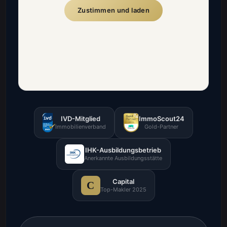
Zustimmen und laden
IVD-Mitglied
ImmoScout24
Immobilienverband
Gold-Partner
IHK-Ausbildungsbetrieb
Anerkannte Ausbildungsstätte
Capital
C
Top-Makler 2025