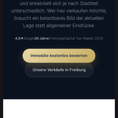
und entwickelt sich je nach Stadtteil
unterschiedlich. Wer hier verkaufen möchte,
braucht ein belastbares Bild der aktuellen
Lage statt allgemeiner Eindrücke.
4,9★
Google
30 Jahre
Erfahrung
Capital Top-Makler 2025
Immobilie kostenlos bewerten
Unsere Verkäufe in Freiburg