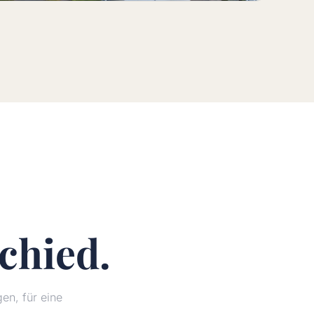
chied.
n, für eine