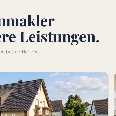
enmakler
ere
Leistungen.
 den besten Händen.
lie zu einem