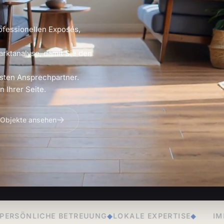
ofessionellen Exposés,
arktanalyse, damit Sie den
sten Ansprechpartner.
 Ihrer Seite.
 Objekte ansehen
EUUNG
◆
LOKALE EXPERTISE
◆
IMMOBILIENVERKAUF
◆