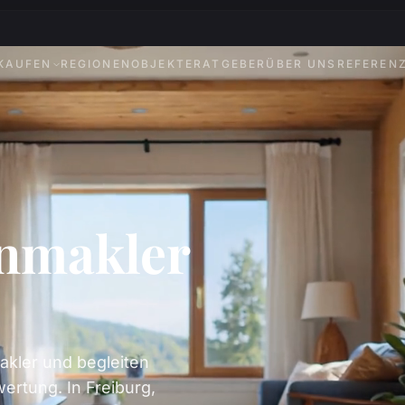
KAUFEN
REGIONEN
OBJEKTE
RATGEBER
ÜBER UNS
REFEREN
enmakler
akler und begleiten
ertung. In Freiburg,