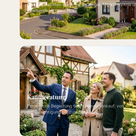
marktgerechten Preis, mit Strategie, Marktkenntnis u
Verhandlungsgeschick.
Kaufberatung
Persönliche Begleitung beim Immobilienkauf, von
der Besichtigung bis zum Schlüssel.