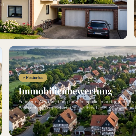
nd
Kostenlos
Immobilienbewertung
Fundierte Wertermittlung Ihrer Immobilie, marktgerecht, tr
Basis echter Vergleichsdaten aus Ihrer Lage. Kostenlos und