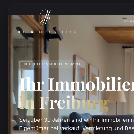
VER
HI - HEID IMMOBILIEN GMBH
Ihr Immobili
in Freiburg
Seit über 30 Jahren sind wir Ihr Immobilienm
Eigentümer bei Verkauf, Vermietung und Bew