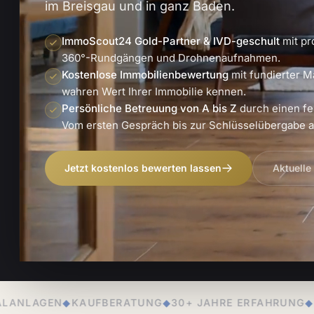
im Breisgau und in ganz Baden.
ImmoScout24 Gold-Partner & IVD-geschult
mit pr
360°-Rundgängen und Drohnenaufnahmen.
Kostenlose Immobilienbewertung
mit fundierter M
wahren Wert Ihrer Immobilie kennen.
Persönliche Betreuung von A bis Z
durch einen fe
Vom ersten Gespräch bis zur Schlüsselübergabe an
Jetzt kostenlos bewerten lassen
Aktuelle
RATUNG
◆
30+ JAHRE ERFAHRUNG
◆
PERSÖNLICHE BETR