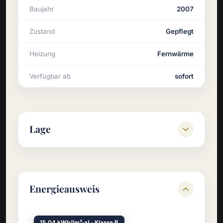
Baujahr
2007
Zustand
Gepflegt
Heizung
Fernwärme
Verfügbar ab
sofort
Lage
Energieausweis
15,04 kWh/(m²·a) · Klasse B