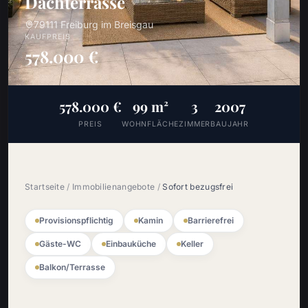
Dachterrasse
79111 Freiburg im Breisgau
KAUFPREIS
578.000 €
578.000 €
99 m²
3
2007
PREIS
WOHNFLÄCHE
ZIMMER
BAUJAHR
Startseite
/
Immobilienangebote
/
Sofort bezugsfrei
Provisionspflichtig
Kamin
Barrierefrei
Gäste-WC
Einbauküche
Keller
Balkon/Terrasse