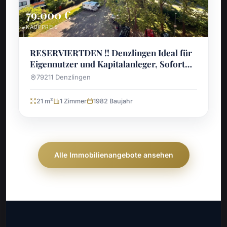
79.000 €
KAUFPREIS
RESERVIERTDEN !! Denzlingen Ideal für
Eigennutzer und Kapitalanleger, Sofort
bezugsfreie 1-Zimmer-Wohnung
79211 Denzlingen
21 m²
1 Zimmer
1982 Baujahr
Alle Immobilienangebote ansehen