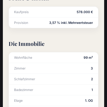
Kaufpreis
578.000 €
Provision
3,57 % inkl. Mehrwertsteuer
Die Immobilie
Wohnfläche
99 m²
Zimmer
3
Schlafzimmer
2
Badezimmer
1
Etage
1. OG