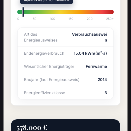
0
50
100
150
200
250+
Art des
Verbrauchsauswei
Energieausweises
s
Endenergieverbrauch
15,04 kWh/(m²·a)
Wesentlicher Energieträger
Fernwärme
Baujahr (laut Energieausweis)
2014
Energieeffizienzklasse
B
578.000 €