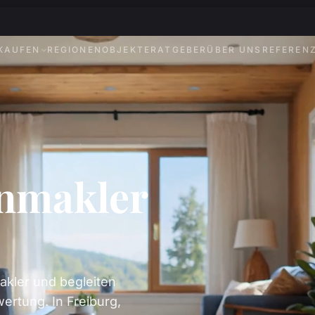
KAUFEN
REGIONEN
OBJEKTE
RATGEBER
ÜBER UNS
REFEREN
enmakler
akler und begleiten
ertung. In Freiburg,