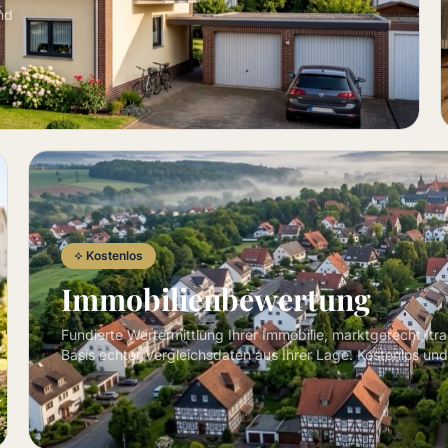
nd
Kostenlos
Immobilienbewertung
Fundierte Wertermittlung Ihrer Immobilie, marktgerecht, tr
Basis echter Vergleichsdaten aus Ihrer Lage. Kostenlos und