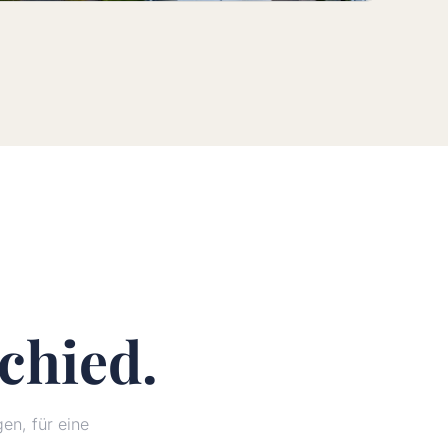
chied.
n, für eine