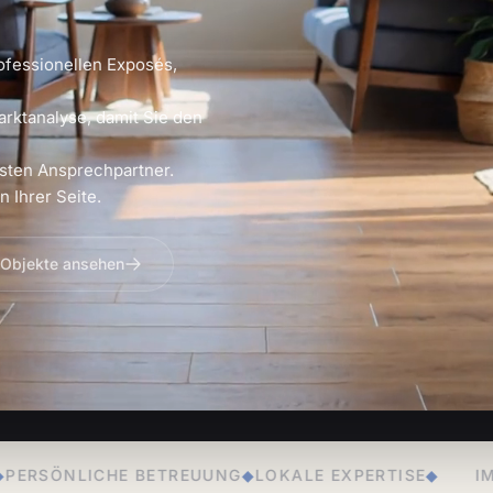
ofessionellen Exposés,
arktanalyse, damit Sie den
sten Ansprechpartner.
 Ihrer Seite.
 Objekte ansehen
EUUNG
◆
LOKALE EXPERTISE
◆
IMMOBILIENVERKAUF
◆