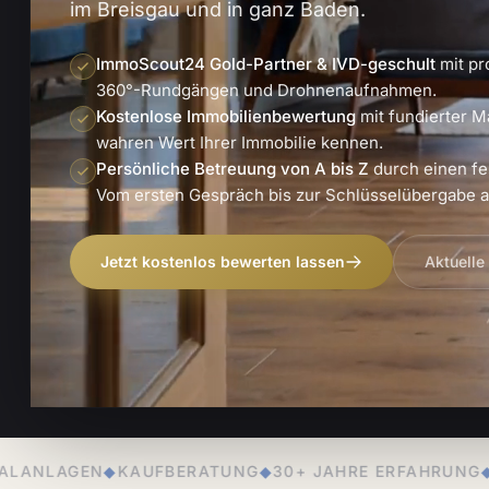
im Breisgau und in ganz Baden.
ImmoScout24 Gold-Partner & IVD-geschult
mit pr
360°-Rundgängen und Drohnenaufnahmen.
Kostenlose Immobilienbewertung
mit fundierter M
wahren Wert Ihrer Immobilie kennen.
Persönliche Betreuung von A bis Z
durch einen fe
Vom ersten Gespräch bis zur Schlüsselübergabe an
Jetzt kostenlos bewerten lassen
Aktuelle
RATUNG
◆
30+ JAHRE ERFAHRUNG
◆
PERSÖNLICHE BETR