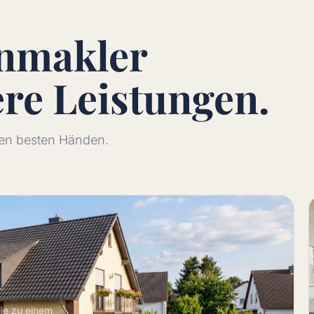
enmakler
ere
Leistungen.
 den besten Händen.
lie zu einem