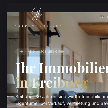
VER
HI - HEID IMMOBILIEN GMBH
Ihr Immobili
in Freiburg
Seit über 30 Jahren sind wir Ihr Immobilienm
Eigentümer bei Verkauf, Vermietung und Bew