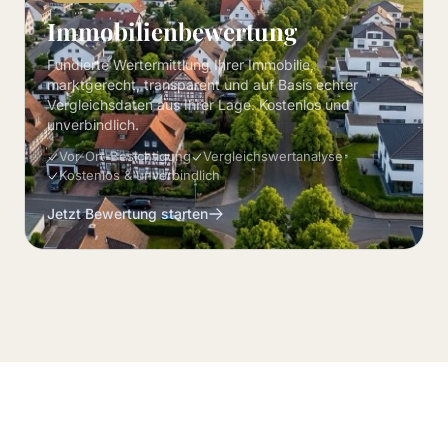
Immobilienbewertung
Fundierte Wertermittlung Ihrer Immobilie,
marktgerecht, transparent und auf Basis echter
Vergleichsdaten aus Ihrer Lage. Kostenlos und
unverbindlich.
Vor-Ort-Besichtigung
Vergleichswertanalyse
Kostenlos & unverbindlich
Jetzt Bewertung starten