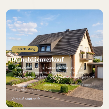
Kernleistung
Immobilienverkauf
Professionelle Vermarktung und Verkauf Ihrer
Immobilie zu einem marktgerechten Preis, mit
Strategie, Marktkenntnis und Verhandlungsgeschick.
Marktgerechte Preisfindung
Professionelle Exposés
Begleitung bis zum Notar
Verkauf starten