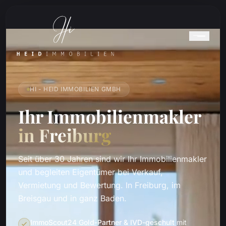
HI - HEID IMMOBILIEN GMBH
Ihr Immobilienmakler
in Freiburg
Seit über 30 Jahren sind wir Ihr Immobilienmakler
und begleiten Eigentümer bei Verkauf,
Vermietung und Bewertung. In Freiburg, im
Breisgau und in ganz Baden.
ImmoScout24 Gold-Partner & IVD-geschult
mit