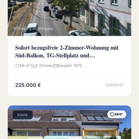
Freiburg im Breisgau
Sofort bezugsfreie 2-Zimmer-Wohnung mit
Süd-Balkon, TG-Stellplatz und
Wochenmarkt vor der Haustür
59 m²
2 Zimmer
Baujahr 1972
225.000 €
VERKAUF
360°
HAUS