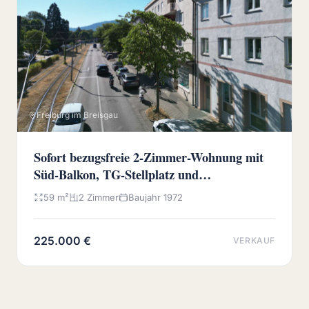
Freiburg im Breisgau
Sofort bezugsfreie 2-Zimmer-Wohnung mit
Süd-Balkon, TG-Stellplatz und
Wochenmarkt vor der Haustür
59 m²
2 Zimmer
Baujahr 1972
225.000 €
VERKAUF