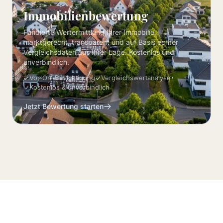
Immobilienbewertung
Fundierte Wertermittlung Ihrer Immobilie,
marktgerecht, transparent und auf Basis echter
Vergleichsdaten aus Ihrer Lage. Kostenlos und
unverbindlich.
Vor-Ort-Besichtigung
Vergleichswertanalyse
Kostenlos & unverbindlich
Jetzt Bewertung starten