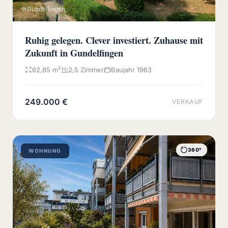
Gundelfingen
Ruhig gelegen. Clever investiert. Zuhause mit
Zukunft in Gundelfingen
62,85 m²
2,5 Zimmer
Baujahr 1963
249.000 €
VERKAUF
360°
WOHNUNG