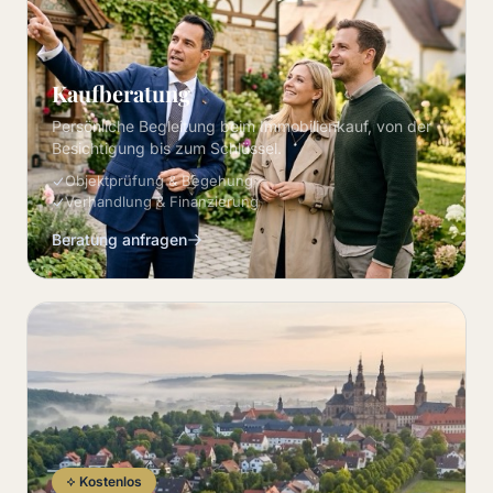
Kaufberatung
Persönliche Begleitung beim Immobilienkauf, von der
Besichtigung bis zum Schlüssel.
Objektprüfung & Begehung
Verhandlung & Finanzierung
Beratung anfragen
Kostenlos