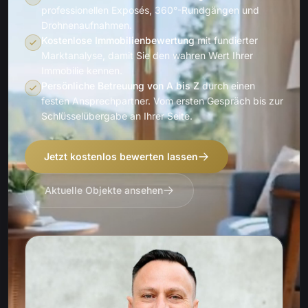
professionellen Exposés, 360°-Rundgängen und
Drohnenaufnahmen.
Kostenlose Immobilienbewertung
mit fundierter
Marktanalyse, damit Sie den wahren Wert Ihrer
Immobilie kennen.
Persönliche Betreuung von A bis Z
durch einen
festen Ansprechpartner. Vom ersten Gespräch bis zur
Schlüsselübergabe an Ihrer Seite.
Jetzt kostenlos bewerten lassen
Aktuelle Objekte ansehen