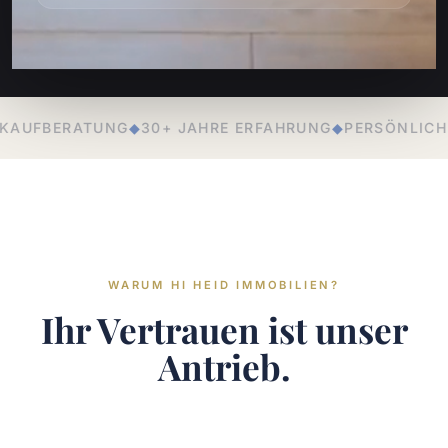
HRE ERFAHRUNG
◆
PERSÖNLICHE BETREUUNG
◆
LOKALE EX
WARUM HI HEID IMMOBILIEN?
Ihr Vertrauen ist unser
Antrieb.