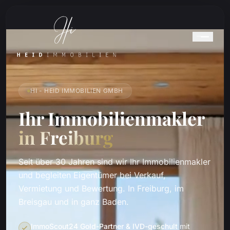
HI - HEID IMMOBILIEN GMBH
Ihr Immobilienmakler
in Freiburg
Seit über 30 Jahren sind wir Ihr Immobilienmakler
und begleiten Eigentümer bei Verkauf,
Vermietung und Bewertung. In Freiburg, im
Breisgau und in ganz Baden.
ImmoScout24 Gold-Partner & IVD-geschult
mit