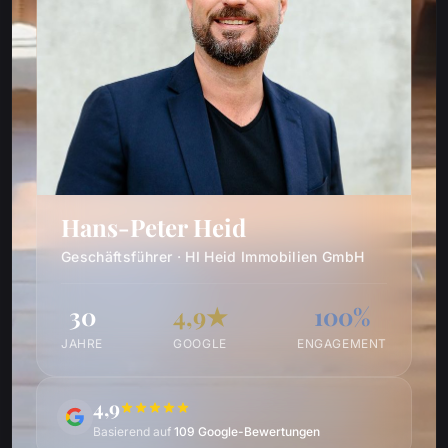
Hans-Peter Heid
Geschäftsführer · HI Heid Immobilien GmbH
30
4,9★
100%
JAHRE
GOOGLE
ENGAGEMENT
4,9
Basierend auf
109 Google-Bewertungen