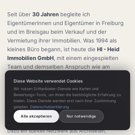
Seit über
30 Jahren
begleite ich
Eigentümerinnen und Eigentümer in Freiburg
und im Breisgau beim Verkauf und der
Vermietung ihrer Immobilien. Was 1994 als
kleines Büro begann, ist heute die
HI - Heid
Immobilien GmbH
, mit einem eingespielten
Team und demselben Anspruch wie am
ersten Tag: ehrliche Beratung, fundierte
Diese Website verwendet Cookies
Marktkenntnis und echte Leidenschaft für
Wir nutzen Drittanbieter-Dienste wie Karten und
unsere Region.
Bewertungs-Tools, um Ihnen die bestmögliche Erfahrung zu
bieten. Diese Dienste werden erst nach Ihrer Zustimmung
Bei jeder Immobilie setzen wir auf
professionelle
geladen.
Datenschutzerklärung
Fotografie, Drohnenaufnahmen und 360°-
Alle akzeptieren
Nur notwendige
Rundgänge
sowie Exposés, die Käufer begeistern.
Dazu ein starkes Netzwerk aus Architekten,