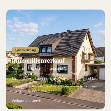
Kernleistung
Immobilienverkauf
Professionelle Vermarktung und Verkauf Ihrer
Immobilie zu einem marktgerechten Preis, mit
Strategie, Marktkenntnis und Verhandlungsgeschick.
Marktgerechte Preisfindung
Professionelle Exposés
Begleitung bis zum Notar
Verkauf starten