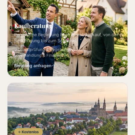
Kaufberatung
Persönliche Begleitung beim Immobilienkauf, von der
Besichtigung bis zum Schlüssel.
Objektprüfung & Begehung
Verhandlung & Finanzierung
Beratung anfragen
Kostenlos