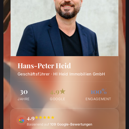
Hans-Peter Heid
Geschäftsführer · HI Heid Immobilien GmbH
30
4,9★
100%
JAHRE
GOOGLE
ENGAGEMENT
4,9
Basierend auf
109 Google-Bewertungen