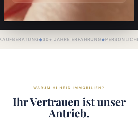
E ERFAHRUNG
◆
PERSÖNLICHE BETREUUNG
◆
LOKALE EXP
WARUM HI HEID IMMOBILIEN?
Ihr Vertrauen ist unser
Antrieb.