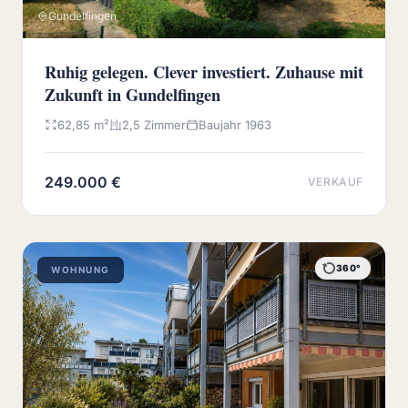
Gundelfingen
Ruhig gelegen. Clever investiert. Zuhause mit
Zukunft in Gundelfingen
62,85 m²
2,5 Zimmer
Baujahr 1963
249.000 €
VERKAUF
360°
WOHNUNG