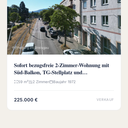
Freiburg im Breisgau
Sofort bezugsfreie 2-Zimmer-Wohnung mit
Süd-Balkon, TG-Stellplatz und
Wochenmarkt vor der Haustür
59 m²
2 Zimmer
Baujahr 1972
225.000 €
VERKAUF