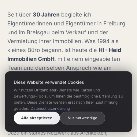
Seit über
30 Jahren
begleite ich
Eigentümerinnen und Eigentümer in Freiburg
und im Breisgau beim Verkauf und der
Vermietung ihrer Immobilien. Was 1994 als
kleines Büro begann, ist heute die
HI - Heid
Immobilien GmbH
, mit einem eingespielten
Team und demselben Anspruch wie am
ersten Tag: ehrliche Beratung, fundierte
Diese Website verwendet Cookies
Marktkenntnis und echte Leidenschaft für
Wir nutzen Drittanbieter-Dienste wie Karten und
unsere Region.
Bewertungs-Tools, um Ihnen die bestmögliche Erfahrung zu
bieten. Diese Dienste werden erst nach Ihrer Zustimmung
Bei jeder Immobilie setzen wir auf
professionelle
geladen.
Datenschutzerklärung
Fotografie, Drohnenaufnahmen und 360°-
Alle akzeptieren
Nur notwendige
Rundgänge
sowie Exposés, die Käufer begeistern.
Dazu ein starkes Netzwerk aus Architekten,