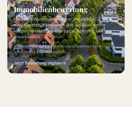
Immobilienbewertung
Fundierte Wertermittlung Ihrer Immobilie,
marktgerecht, transparent und auf Basis echter
Vergleichsdaten aus Ihrer Lage. Kostenlos und
unverbindlich.
Vor-Ort-Besichtigung
Vergleichswertanalyse
Kostenlos & unverbindlich
Jetzt Bewertung starten