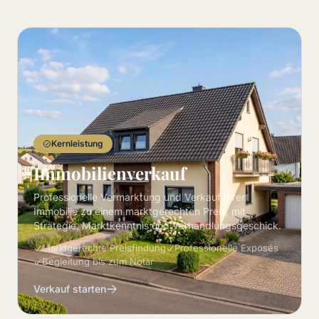
Kernleistung
Immobilienverkauf
Professionelle Vermarktung und Verkauf Ihrer
Immobilie zu einem marktgerechten Preis, mit
Strategie, Marktkenntnis und Verhandlungsgeschick.
Marktgerechte Preisfindung
Professionelle Exposés
Begleitung bis zum Notar
Verkauf starten