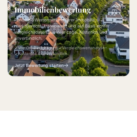
Immobilienbewertung
Fundierte Wertermittlung Ihrer Immobilie,
marktgerecht, transparent und auf Basis echter
Vergleichsdaten aus Ihrer Lage. Kostenlos und
unverbindlich.
Vor-Ort-Besichtigung
Vergleichswertanalyse
Kostenlos & unverbindlich
Jetzt Bewertung starten