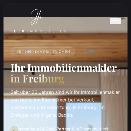
HI - HEID IMMOBILIEN GMBH
Ihr Immobilienmakler
in Freiburg
Seit über 30 Jahren sind wir Ihr Immobilienmakler
und begleiten Eigentümer bei Verkauf,
Vermietung und Bewertung. In Freiburg, im
Breisgau und in ganz Baden.
ImmoScout24 Gold-Partner & IVD-geschult
mit