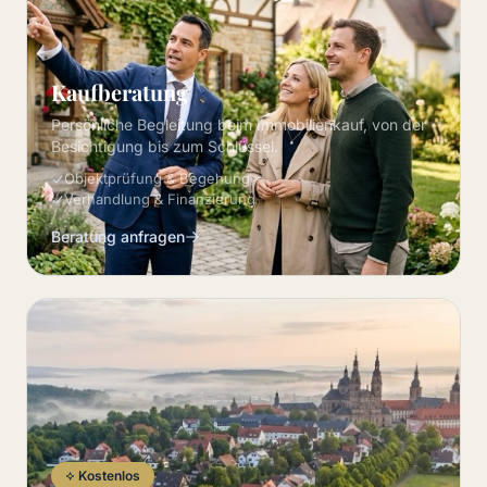
Kaufberatung
Persönliche Begleitung beim Immobilienkauf, von der
Besichtigung bis zum Schlüssel.
Objektprüfung & Begehung
Verhandlung & Finanzierung
Beratung anfragen
Kostenlos