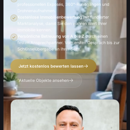
professionellen Exposés, 360°-Rundgängen und
Drohnenaufnahmen.
Kostenlose Immobilienbewertung
mit fundierter
Marktanalyse, damit Sie den wahren Wert Ihrer
Immobilie kennen.
Persönliche Betreuung von A bis Z
durch einen
festen Ansprechpartner. Vom ersten Gespräch bis zur
Schlüsselübergabe an Ihrer Seite.
Jetzt kostenlos bewerten lassen
Aktuelle Objekte ansehen