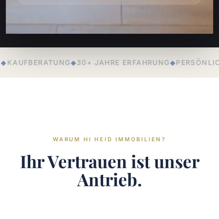
AHRE ERFAHRUNG
◆
PERSÖNLICHE BETREUUNG
◆
LOKALE 
WARUM HI HEID IMMOBILIEN?
Ihr Vertrauen ist unser
Antrieb.