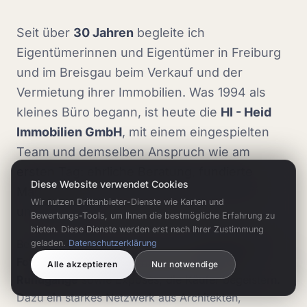
Seit über
30 Jahren
begleite ich
Eigentümerinnen und Eigentümer in Freiburg
und im Breisgau beim Verkauf und der
Vermietung ihrer Immobilien. Was 1994 als
kleines Büro begann, ist heute die
HI - Heid
Immobilien GmbH
, mit einem eingespielten
Team und demselben Anspruch wie am
ersten Tag: ehrliche Beratung, fundierte
Diese Website verwendet Cookies
Marktkenntnis und echte Leidenschaft für
Wir nutzen Drittanbieter-Dienste wie Karten und
unsere Region.
Bewertungs-Tools, um Ihnen die bestmögliche Erfahrung zu
bieten. Diese Dienste werden erst nach Ihrer Zustimmung
Bei jeder Immobilie setzen wir auf
professionelle
geladen.
Datenschutzerklärung
Fotografie, Drohnenaufnahmen und 360°-
Alle akzeptieren
Nur notwendige
Rundgänge
sowie Exposés, die Käufer begeistern.
Dazu ein starkes Netzwerk aus Architekten,