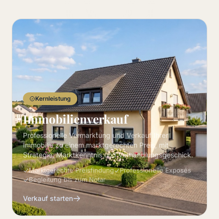
Kernleistung
Immobilienverkauf
Professionelle Vermarktung und Verkauf Ihrer
Immobilie zu einem marktgerechten Preis, mit
Strategie, Marktkenntnis und Verhandlungsgeschick.
Marktgerechte Preisfindung
Professionelle Exposés
Begleitung bis zum Notar
Verkauf starten