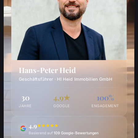
Hans-Peter Heid
Geschäftsführer · HI Heid Immobilien GmbH
30
4,9★
100%
JAHRE
GOOGLE
ENGAGEMENT
4,9
Basierend auf
109 Google-Bewertungen