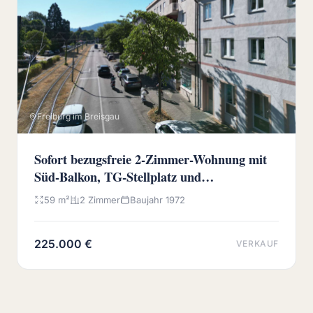
Freiburg im Breisgau
Sofort bezugsfreie 2-Zimmer-Wohnung mit
Süd-Balkon, TG-Stellplatz und
Wochenmarkt vor der Haustür
59 m²
2 Zimmer
Baujahr 1972
225.000 €
VERKAUF