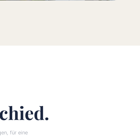
chied.
n, für eine