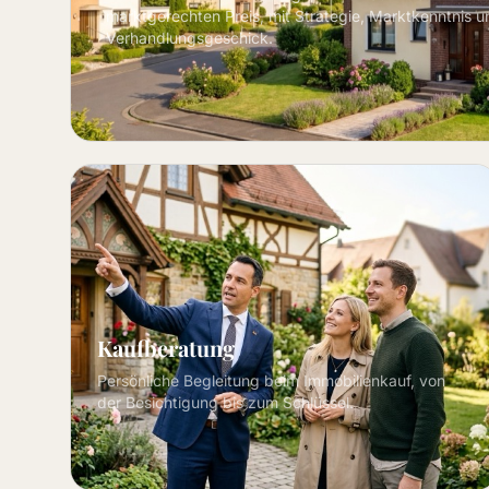
marktgerechten Preis, mit Strategie, Marktkenntnis u
Verhandlungsgeschick.
Kaufberatung
Persönliche Begleitung beim Immobilienkauf, von
der Besichtigung bis zum Schlüssel.