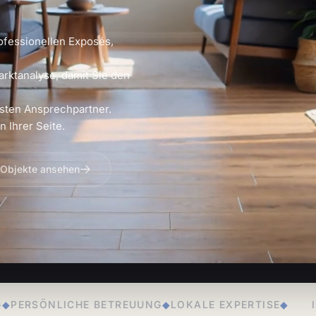
ofessionellen Exposés,
arktanalyse, damit Sie den
sten Ansprechpartner.
 Ihrer Seite.
 Objekte ansehen
REUUNG
◆
LOKALE EXPERTISE
◆
IMMOBILIENVERKAUF