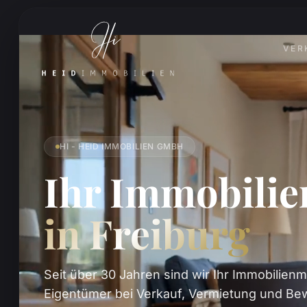
VER
HI - HEID IMMOBILIEN GMBH
Ihr Immobili
in Freiburg
Seit über 30 Jahren sind wir Ihr Immobilienm
Eigentümer bei Verkauf, Vermietung und Bew