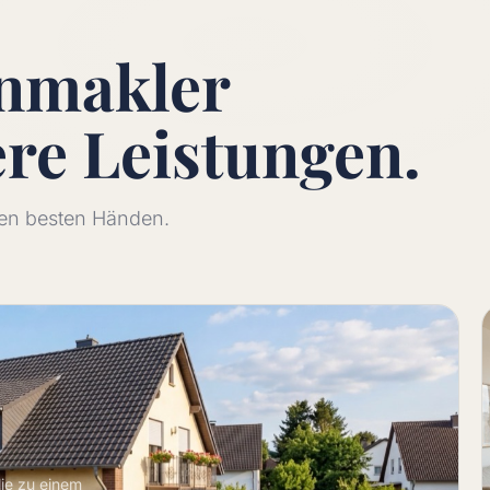
enmakler
ere
Leistungen.
 den besten Händen.
lie zu einem