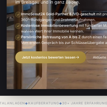
im Breisgau und in ganz Baden.
ImmoScout24 Gold-Partner & IVD-geschult
mit pr
360°-Rundgängen und Drohnenaufnahmen.
Kostenlose Immobilienbewertung
mit fundierter M
wahren Wert Ihrer Immobilie kennen.
Persönliche Betreuung von A bis Z
durch einen fe
Vom ersten Gespräch bis zur Schlüsselübergabe an
Jetzt kostenlos bewerten lassen
Aktuelle
BERATUNG
◆
30+ JAHRE ERFAHRUNG
◆
PERSÖNLICHE BET