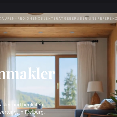
KAUFEN
REGIONEN
OBJEKTE
RATGEBER
ÜBER UNS
REFEREN
enmakler
akler und begleiten
ertung. In Freiburg,