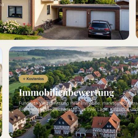
nd
Kostenlos
Immobilienbewertung
Fundierte Wertermittlung Ihrer Immobilie, marktgerecht, tr
Basis echter Vergleichsdaten aus Ihrer Lage. Kostenlos und