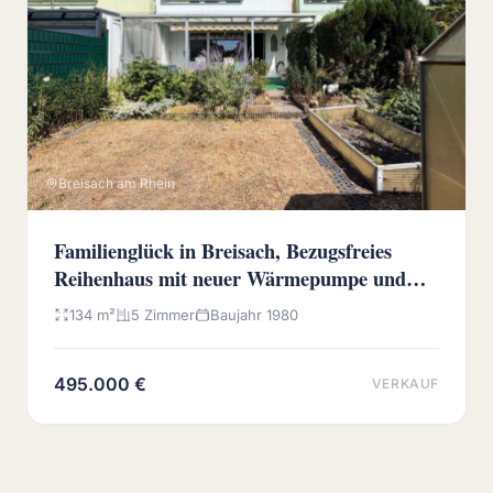
Breisach am Rhein
Familienglück in Breisach, Bezugsfreies
Reihenhaus mit neuer Wärmepumpe und
sonnigem Westgarten
134 m²
5 Zimmer
Baujahr 1980
495.000 €
VERKAUF