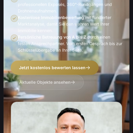
professionellen Exposés, 360°-Rundgängen und
Drohnenaufnahmen.
Kostenlose Immobilienbewertung
mit fundierter
Marktanalyse, damit Sie den wahren Wert Ihrer
Immobilie kennen.
Persönliche Betreuung von A bis Z
durch einen
festen Ansprechpartner. Vom ersten Gespräch bis zur
Schlüsselübergabe an Ihrer Seite.
Jetzt kostenlos bewerten lassen
Aktuelle Objekte ansehen