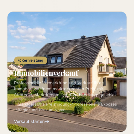
Kernleistung
Immobilienverkauf
Professionelle Vermarktung und Verkauf Ihrer
Immobilie zu einem marktgerechten Preis, mit
Strategie, Marktkenntnis und Verhandlungsgeschick.
Marktgerechte Preisfindung
Professionelle Exposés
Begleitung bis zum Notar
Verkauf starten