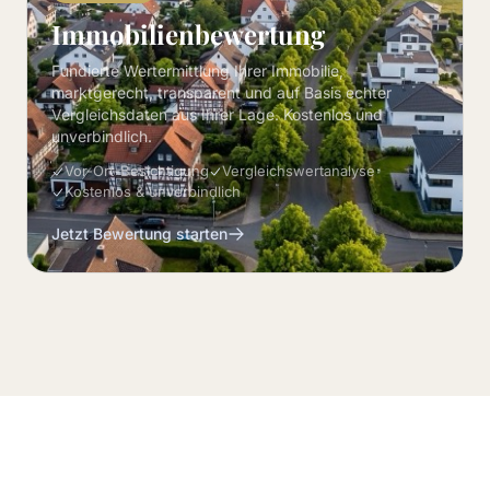
Immobilienbewertung
Fundierte Wertermittlung Ihrer Immobilie,
marktgerecht, transparent und auf Basis echter
Vergleichsdaten aus Ihrer Lage. Kostenlos und
unverbindlich.
Vor-Ort-Besichtigung
Vergleichswertanalyse
Kostenlos & unverbindlich
Jetzt Bewertung starten