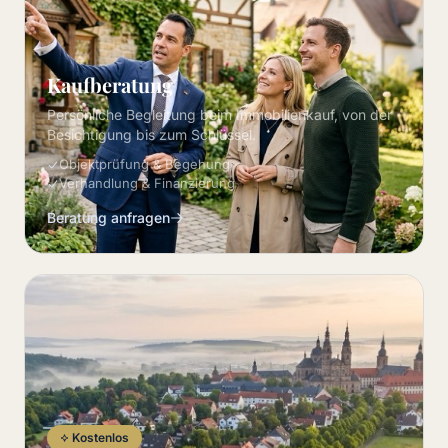
Kaufberatung
Persönliche Begleitung beim Immobilienkauf, von der
Besichtigung bis zum Schlüssel.
Objektprüfung & Begehung
Verhandlung & Finanzierung
Beratung anfragen
Kostenlos