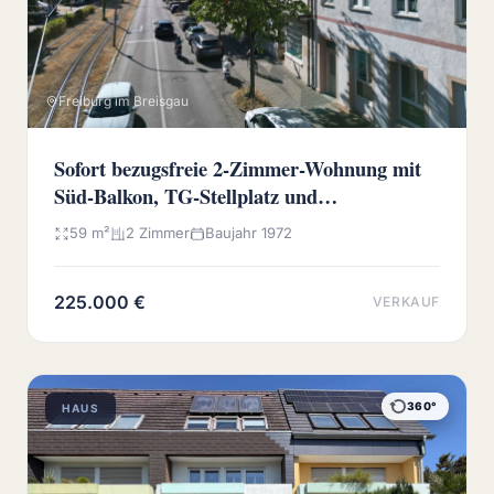
Freiburg im Breisgau
Sofort bezugsfreie 2-Zimmer-Wohnung mit
Süd-Balkon, TG-Stellplatz und
Wochenmarkt vor der Haustür
59 m²
2 Zimmer
Baujahr 1972
225.000 €
VERKAUF
360°
HAUS