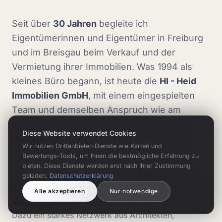
Seit über
30 Jahren
begleite ich
Eigentümerinnen und Eigentümer in Freiburg
und im Breisgau beim Verkauf und der
Vermietung ihrer Immobilien. Was 1994 als
kleines Büro begann, ist heute die
HI - Heid
Immobilien GmbH
, mit einem eingespielten
Team und demselben Anspruch wie am
ersten Tag: ehrliche Beratung, fundierte
Diese Website verwendet Cookies
Marktkenntnis und echte Leidenschaft für
Wir nutzen Drittanbieter-Dienste wie Karten und
unsere Region.
Bewertungs-Tools, um Ihnen die bestmögliche Erfahrung zu
bieten. Diese Dienste werden erst nach Ihrer Zustimmung
Bei jeder Immobilie setzen wir auf
professionelle
geladen.
Datenschutzerklärung
Fotografie, Drohnenaufnahmen und 360°-
Alle akzeptieren
Nur notwendige
Rundgänge
sowie Exposés, die Käufer begeistern.
Dazu ein starkes Netzwerk aus Architekten,