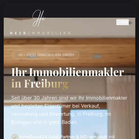
HI - HEID IMMOBILIEN GMBH
Ihr Immobilienmakler
in Freiburg
Seit über 30 Jahren sind wir Ihr Immobilienmakler
und begleiten Eigentümer bei Verkauf,
Vermietung und Bewertung. In Freiburg, im
Breisgau und in ganz Baden.
ImmoScout24 Gold-Partner & IVD-geschult
mit