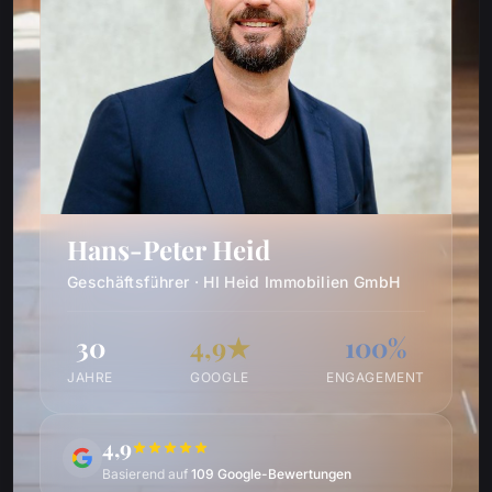
Hans-Peter Heid
Geschäftsführer · HI Heid Immobilien GmbH
30
4,9★
100%
JAHRE
GOOGLE
ENGAGEMENT
4,9
Basierend auf
109 Google-Bewertungen