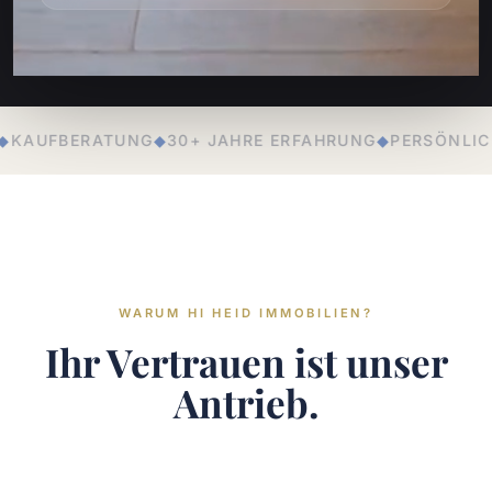
HRE ERFAHRUNG
◆
PERSÖNLICHE BETREUUNG
◆
LOKALE E
WARUM HI HEID IMMOBILIEN?
Ihr Vertrauen ist unser
Antrieb.