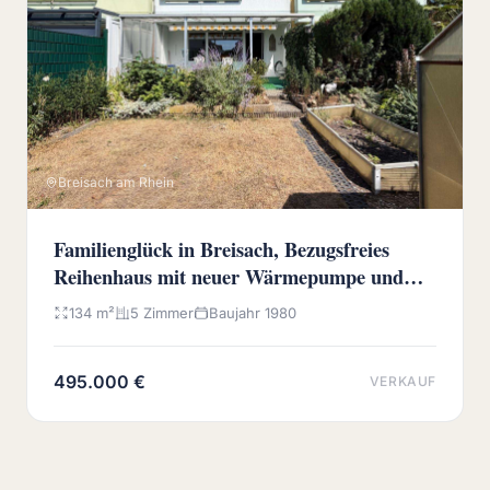
Breisach am Rhein
Familienglück in Breisach, Bezugsfreies
Reihenhaus mit neuer Wärmepumpe und
sonnigem Westgarten
134 m²
5 Zimmer
Baujahr 1980
495.000 €
VERKAUF