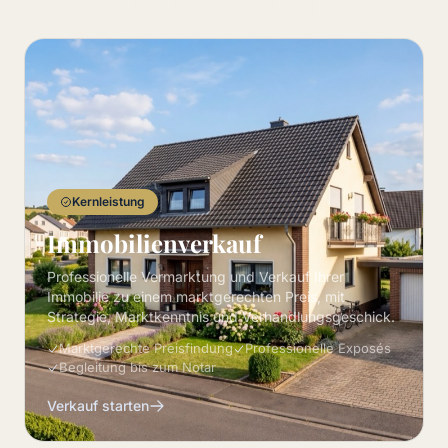
Kernleistung
Immobilienverkauf
Professionelle Vermarktung und Verkauf Ihrer
Immobilie zu einem marktgerechten Preis, mit
Strategie, Marktkenntnis und Verhandlungsgeschick.
Marktgerechte Preisfindung
Professionelle Exposés
Begleitung bis zum Notar
Verkauf starten