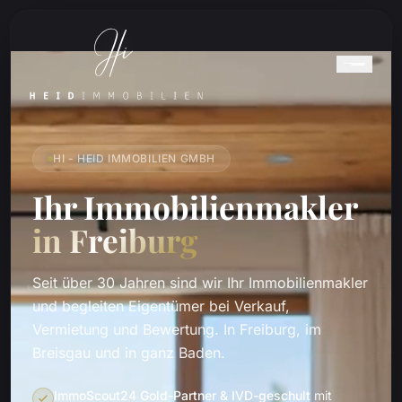
HI - HEID IMMOBILIEN GMBH
Ihr Immobilienmakler
in Freiburg
Seit über 30 Jahren sind wir Ihr Immobilienmakler
und begleiten Eigentümer bei Verkauf,
Vermietung und Bewertung. In Freiburg, im
Breisgau und in ganz Baden.
ImmoScout24 Gold-Partner & IVD-geschult
mit