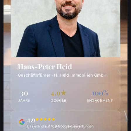
Hans-Peter Heid
Geschäftsführer · HI Heid Immobilien GmbH
30
4,9★
100%
JAHRE
GOOGLE
ENGAGEMENT
4,9
Basierend auf
109 Google-Bewertungen