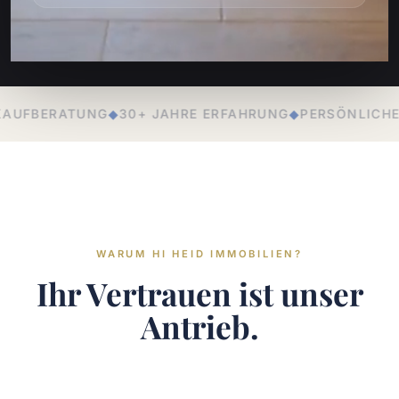
RE ERFAHRUNG
◆
PERSÖNLICHE BETREUUNG
◆
LOKALE EX
WARUM HI HEID IMMOBILIEN?
Ihr Vertrauen ist unser
Antrieb.