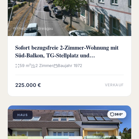
Freiburg im Breisgau
Sofort bezugsfreie 2-Zimmer-Wohnung mit
Süd-Balkon, TG-Stellplatz und
Wochenmarkt vor der Haustür
59 m²
2 Zimmer
Baujahr 1972
225.000 €
VERKAUF
360°
HAUS