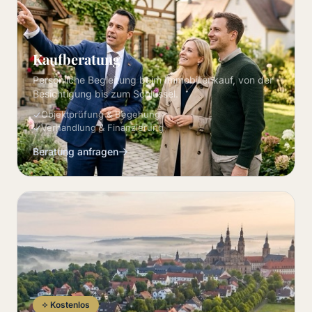
Kaufberatung
Persönliche Begleitung beim Immobilienkauf, von der
Besichtigung bis zum Schlüssel.
Objektprüfung & Begehung
Verhandlung & Finanzierung
Beratung anfragen
Kostenlos