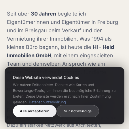
Seit über
30 Jahren
begleite ich
Eigentümerinnen und Eigentümer in Freiburg
und im Breisgau beim Verkauf und der
Vermietung ihrer Immobilien. Was 1994 als
kleines Büro begann, ist heute die
HI - Heid
Immobilien GmbH
, mit einem eingespielten
Team und demselben Anspruch wie am
ersten Tag: ehrliche Beratung, fundierte
Diese Website verwendet Cookies
Marktkenntnis und echte Leidenschaft für
Wir nutzen Drittanbieter-Dienste wie Karten und
unsere Region.
Bewertungs-Tools, um Ihnen die bestmögliche Erfahrung zu
bieten. Diese Dienste werden erst nach Ihrer Zustimmung
Bei jeder Immobilie setzen wir auf
professionelle
geladen.
Datenschutzerklärung
Fotografie, Drohnenaufnahmen und 360°-
Alle akzeptieren
Nur notwendige
Rundgänge
sowie Exposés, die Käufer begeistern.
Dazu ein starkes Netzwerk aus Architekten,