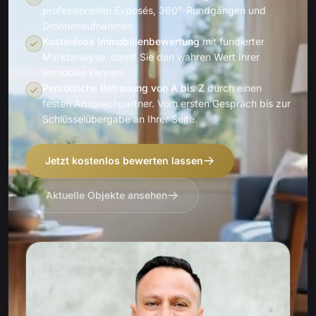
professionellen Exposés, 360°-Rundgängen und
Drohnenaufnahmen.
Kostenlose Immobilienbewertung
mit fundierter
Marktanalyse, damit Sie den wahren Wert Ihrer
Immobilie kennen.
Persönliche Betreuung von A bis Z
durch einen
festen Ansprechpartner. Vom ersten Gespräch bis zur
Schlüsselübergabe an Ihrer Seite.
Jetzt kostenlos bewerten lassen
Aktuelle Objekte ansehen