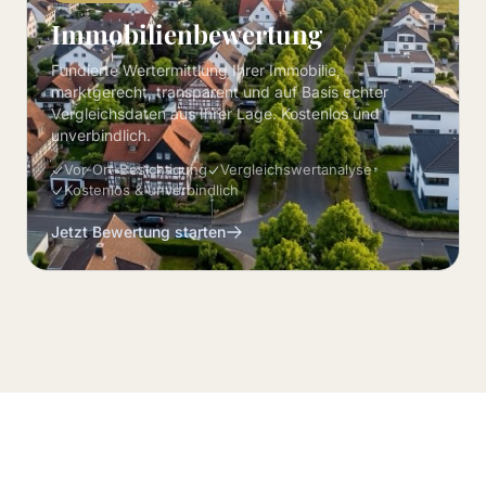
Immobilienbewertung
Fundierte Wertermittlung Ihrer Immobilie,
marktgerecht, transparent und auf Basis echter
Vergleichsdaten aus Ihrer Lage. Kostenlos und
unverbindlich.
Vor-Ort-Besichtigung
Vergleichswertanalyse
Kostenlos & unverbindlich
Jetzt Bewertung starten