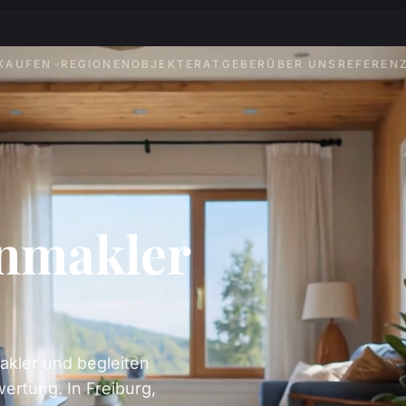
KAUFEN
REGIONEN
OBJEKTE
RATGEBER
ÜBER UNS
REFEREN
enmakler
akler und begleiten
ertung. In Freiburg,