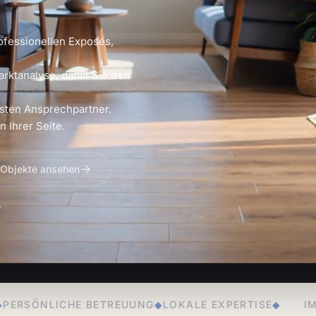
ofessionellen Exposés,
arktanalyse, damit Sie den
sten Ansprechpartner.
 Ihrer Seite.
 Objekte ansehen
EUUNG
◆
LOKALE EXPERTISE
◆
IMMOBILIENVERKAUF
◆