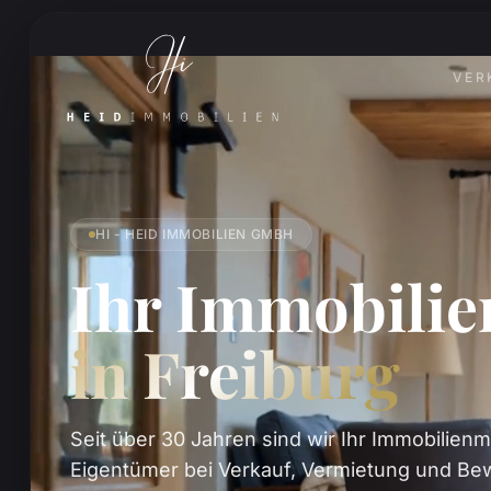
VER
HI - HEID IMMOBILIEN GMBH
Ihr Immobili
in Freiburg
Seit über 30 Jahren sind wir Ihr Immobilienm
Eigentümer bei Verkauf, Vermietung und Bew