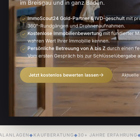
im Breisgau und in ganz Baden.
ImmoScout24 Gold-Partner & IVD-geschult
mit pr
360°-Rundgängen und Drohnenaufnahmen.
Kostenlose Immobilienbewertung
mit fundierter M
wahren Wert Ihrer Immobilie kennen.
Persönliche Betreuung von A bis Z
durch einen fe
Vom ersten Gespräch bis zur Schlüsselübergabe an
Jetzt kostenlos bewerten lassen
Aktuelle
ERATUNG
◆
30+ JAHRE ERFAHRUNG
◆
PERSÖNLICHE BETR