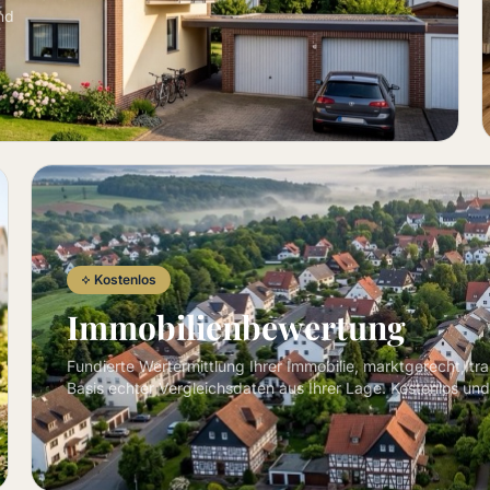
nd
Kostenlos
Immobilienbewertung
Fundierte Wertermittlung Ihrer Immobilie, marktgerecht, tr
Basis echter Vergleichsdaten aus Ihrer Lage. Kostenlos und