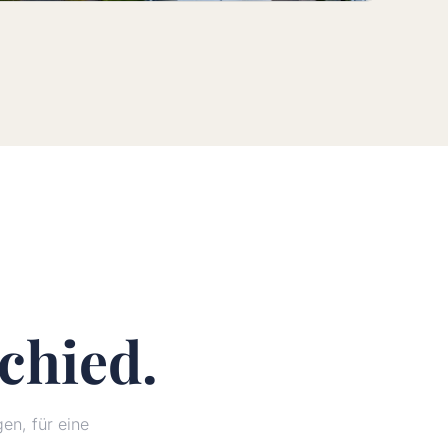
chied.
n, für eine