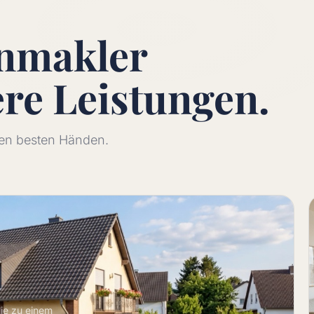
enmakler
ere
Leistungen.
 den besten Händen.
lie zu einem