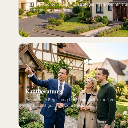
marktgerechten Preis, mit Strategie, Marktkenntnis u
Verhandlungsgeschick.
Kaufberatung
Persönliche Begleitung beim Immobilienkauf, von
der Besichtigung bis zum Schlüssel.