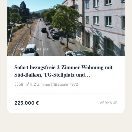
Freiburg im Breisgau
Sofort bezugsfreie 2-Zimmer-Wohnung mit
Süd-Balkon, TG-Stellplatz und
Wochenmarkt vor der Haustür
59 m²
2 Zimmer
Baujahr 1972
225.000 €
VERKAUF