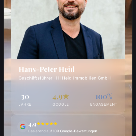
Hans-Peter Heid
Geschäftsführer · HI Heid Immobilien GmbH
30
4,9★
100%
JAHRE
GOOGLE
ENGAGEMENT
4,9
Basierend auf
109 Google-Bewertungen