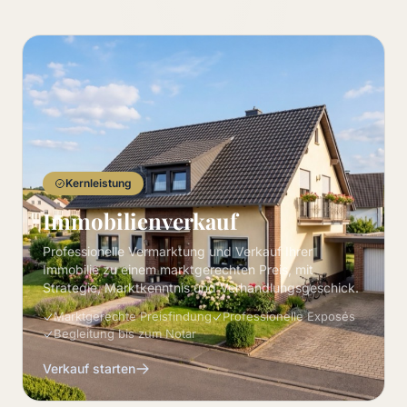
Kernleistung
Immobilienverkauf
Professionelle Vermarktung und Verkauf Ihrer
Immobilie zu einem marktgerechten Preis, mit
Strategie, Marktkenntnis und Verhandlungsgeschick.
Marktgerechte Preisfindung
Professionelle Exposés
Begleitung bis zum Notar
Verkauf starten