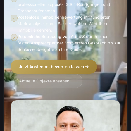
professionellen Exposés, 360°-Rundgängen und
Drohnenaufnahmen.
Kostenlose Immobilienbewertung
mit fundierter
Marktanalyse, damit Sie den wahren Wert Ihrer
Immobilie kennen.
Persönliche Betreuung von A bis Z
durch einen
festen Ansprechpartner. Vom ersten Gespräch bis zur
Schlüsselübergabe an Ihrer Seite.
Jetzt kostenlos bewerten lassen
Aktuelle Objekte ansehen