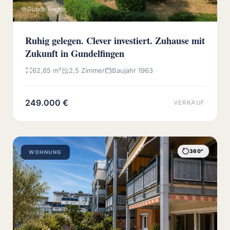
Gundelfingen
Ruhig gelegen. Clever investiert. Zuhause mit
Zukunft in Gundelfingen
62,85 m²
2,5 Zimmer
Baujahr 1963
249.000 €
VERKAUF
360°
WOHNUNG