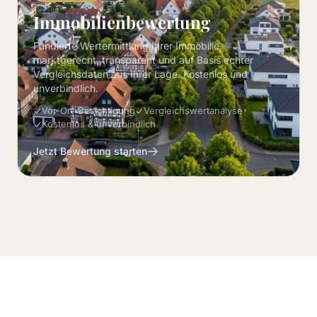
Immobilienbewertung
Fundierte Wertermittlung Ihrer Immobilie,
marktgerecht, transparent und auf Basis echter
Vergleichsdaten aus Ihrer Lage. Kostenlos und
unverbindlich.
Vor-Ort-Besichtigung
Vergleichswertanalyse
Kostenlos & unverbindlich
Jetzt Bewertung starten