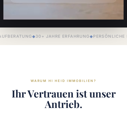
E ERFAHRUNG
◆
PERSÖNLICHE BETREUUNG
◆
LOKALE EXP
WARUM HI HEID IMMOBILIEN?
Ihr Vertrauen ist unser
Antrieb.