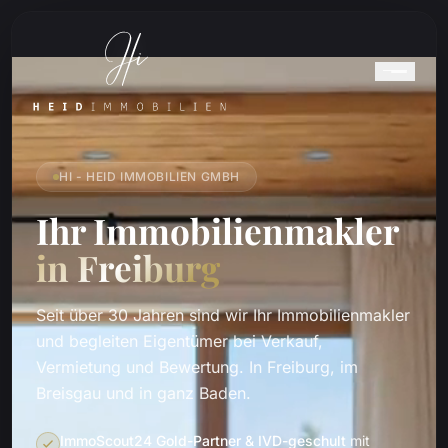
HI - HEID IMMOBILIEN GMBH
Ihr Immobilienmakler
in Freiburg
Seit über 30 Jahren sind wir Ihr Immobilienmakler
und begleiten Eigentümer bei Verkauf,
Vermietung und Bewertung. In Freiburg, im
Breisgau und in ganz Baden.
ImmoScout24 Gold-Partner & IVD-geschult
mit