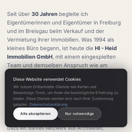
Seit über
30 Jahren
begleite ich
Eigentümerinnen und Eigentümer in Freiburg
und im Breisgau beim Verkauf und der
Vermietung ihrer Immobilien. Was 1994 als
kleines Büro begann, ist heute die
HI - Heid
Immobilien GmbH
, mit einem eingespielten
Team und demselben Anspruch wie am
ersten Tag: ehrliche Beratung, fundierte
Diese Website verwendet Cookies
Marktkenntnis und echte Leidenschaft für
Wir nutzen Drittanbieter-Dienste wie Karten und
unsere Region.
Bewertungs-Tools, um Ihnen die bestmögliche Erfahrung zu
bieten. Diese Dienste werden erst nach Ihrer Zustimmung
Bei jeder Immobilie setzen wir auf
professionelle
geladen.
Datenschutzerklärung
Fotografie, Drohnenaufnahmen und 360°-
Alle akzeptieren
Nur notwendige
Rundgänge
sowie Exposés, die Käufer begeistern.
Dazu ein starkes Netzwerk aus Architekten,