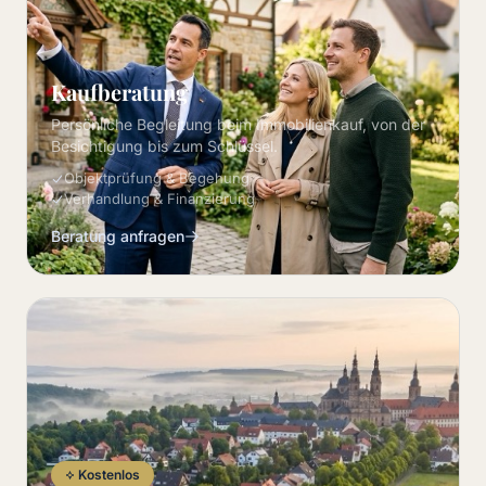
Kaufberatung
Persönliche Begleitung beim Immobilienkauf, von der
Besichtigung bis zum Schlüssel.
Objektprüfung & Begehung
Verhandlung & Finanzierung
Beratung anfragen
Kostenlos