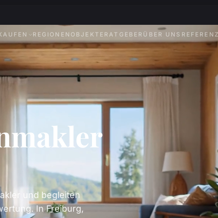
KAUFEN
REGIONEN
OBJEKTE
RATGEBER
ÜBER UNS
REFEREN
enmakler
akler und begleiten
ertung. In Freiburg,