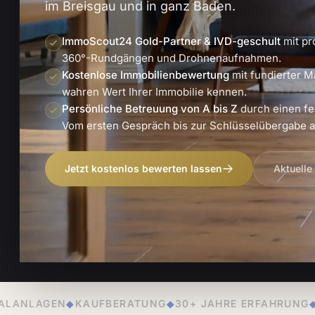
im Breisgau und in ganz Baden.
ImmoScout24 Gold-Partner & IVD-geschult
mit pr
360°-Rundgängen und Drohnenaufnahmen.
Kostenlose Immobilienbewertung
mit fundierter M
wahren Wert Ihrer Immobilie kennen.
Persönliche Betreuung von A bis Z
durch einen fe
Vom ersten Gespräch bis zur Schlüsselübergabe an
Jetzt kostenlos bewerten lassen
Aktuelle
BERATUNG
◆
30+ JAHRE ERFAHRUNG
◆
PERSÖNLICHE BET