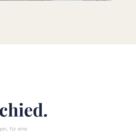
chied.
n, für eine