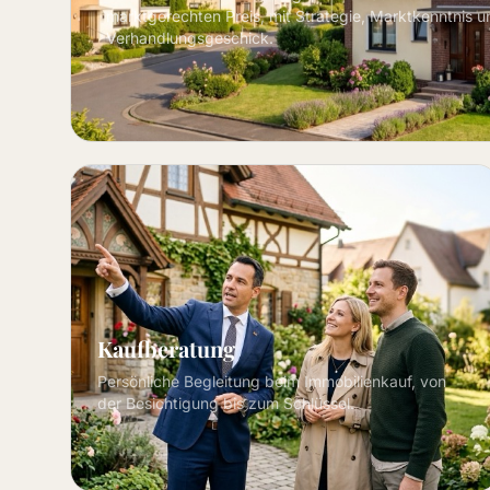
marktgerechten Preis, mit Strategie, Marktkenntnis u
Verhandlungsgeschick.
Kaufberatung
Persönliche Begleitung beim Immobilienkauf, von
der Besichtigung bis zum Schlüssel.