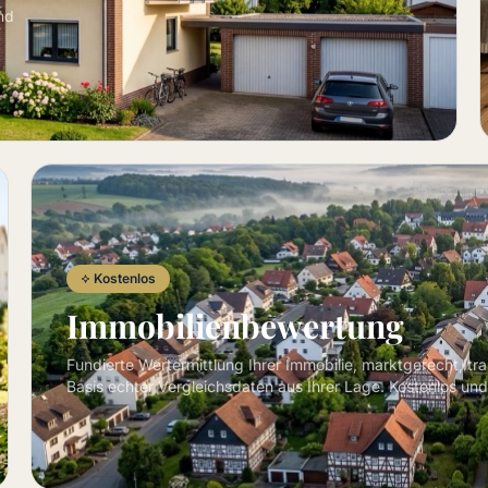
nd
Kostenlos
Immobilienbewertung
Fundierte Wertermittlung Ihrer Immobilie, marktgerecht, tr
Basis echter Vergleichsdaten aus Ihrer Lage. Kostenlos und