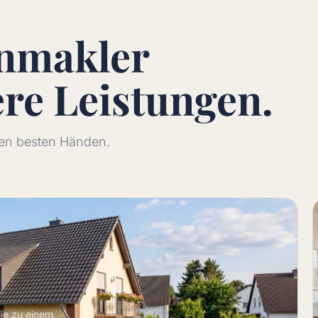
enmakler
ere
Leistungen.
 den besten Händen.
lie zu einem