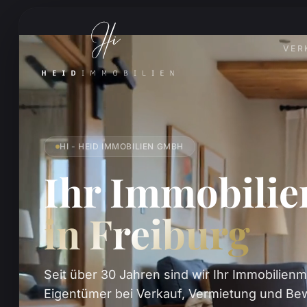
VER
HI - HEID IMMOBILIEN GMBH
Ihr Immobili
in Freiburg
Seit über 30 Jahren sind wir Ihr Immobilienm
Eigentümer bei Verkauf, Vermietung und Bew