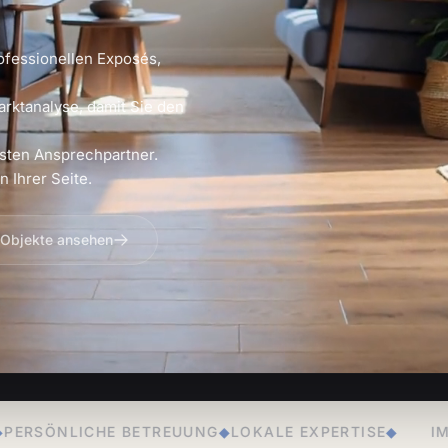
ofessionellen Exposés,
arktanalyse, damit Sie den
sten Ansprechpartner.
 Ihrer Seite.
 Objekte ansehen
REUUNG
◆
LOKALE EXPERTISE
◆
IMMOBILIENVERKAUF