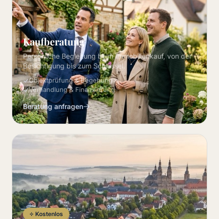
Kaufberatung
Persönliche Begleitung beim Immobilienkauf, von der
Besichtigung bis zum Schlüssel.
Objektprüfung & Begehung
Verhandlung & Finanzierung
Beratung anfragen
Kostenlos