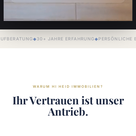
FAHRUNG
◆
PERSÖNLICHE BETREUUNG
◆
LOKALE EXPERTIS
WARUM HI HEID IMMOBILIEN?
Ihr Vertrauen ist unser
Antrieb.