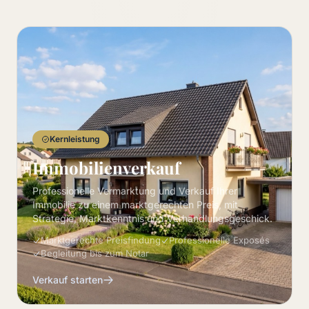
Kernleistung
Immobilienverkauf
Professionelle Vermarktung und Verkauf Ihrer
Immobilie zu einem marktgerechten Preis, mit
Strategie, Marktkenntnis und Verhandlungsgeschick.
Marktgerechte Preisfindung
Professionelle Exposés
Begleitung bis zum Notar
Verkauf starten