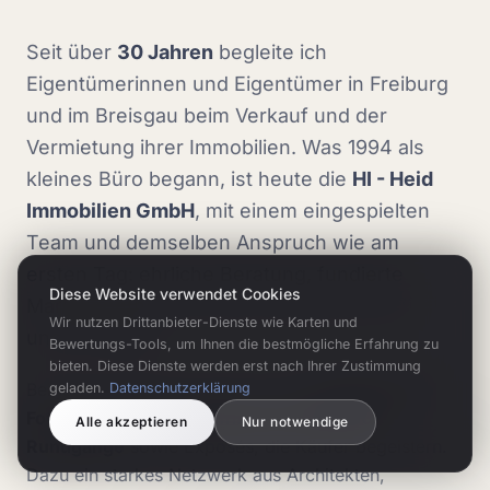
Seit über
30 Jahren
begleite ich
Eigentümerinnen und Eigentümer in Freiburg
und im Breisgau beim Verkauf und der
Vermietung ihrer Immobilien. Was 1994 als
kleines Büro begann, ist heute die
HI - Heid
Immobilien GmbH
, mit einem eingespielten
Team und demselben Anspruch wie am
ersten Tag: ehrliche Beratung, fundierte
Diese Website verwendet Cookies
Marktkenntnis und echte Leidenschaft für
Wir nutzen Drittanbieter-Dienste wie Karten und
unsere Region.
Bewertungs-Tools, um Ihnen die bestmögliche Erfahrung zu
bieten. Diese Dienste werden erst nach Ihrer Zustimmung
Bei jeder Immobilie setzen wir auf
professionelle
geladen.
Datenschutzerklärung
Fotografie, Drohnenaufnahmen und 360°-
Alle akzeptieren
Nur notwendige
Rundgänge
sowie Exposés, die Käufer begeistern.
Dazu ein starkes Netzwerk aus Architekten,