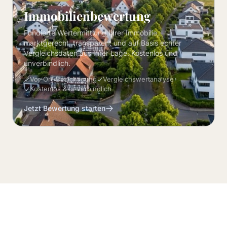
Immobilienbewertung
Fundierte Wertermittlung Ihrer Immobilie,
marktgerecht, transparent und auf Basis echter
Vergleichsdaten aus Ihrer Lage. Kostenlos und
unverbindlich.
Vor-Ort-Besichtigung
Vergleichswertanalyse
Kostenlos & unverbindlich
Jetzt Bewertung starten