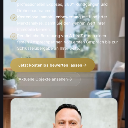
professionellen Exposés, 360°-Rundgängen und
Drohnenaufnahmen.
Kostenlose Immobilienbewertung
mit fundierter
Marktanalyse, damit Sie den wahren Wert Ihrer
Immobilie kennen.
Persönliche Betreuung von A bis Z
durch einen
festen Ansprechpartner. Vom ersten Gespräch bis zur
Schlüsselübergabe an Ihrer Seite.
Jetzt kostenlos bewerten lassen
Aktuelle Objekte ansehen