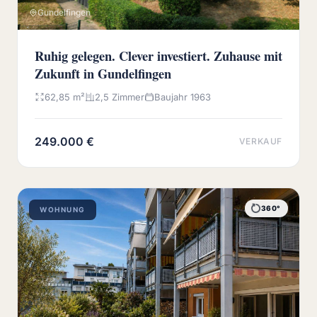
Gundelfingen
Ruhig gelegen. Clever investiert. Zuhause mit
Zukunft in Gundelfingen
62,85 m²
2,5 Zimmer
Baujahr 1963
249.000 €
VERKAUF
360°
WOHNUNG