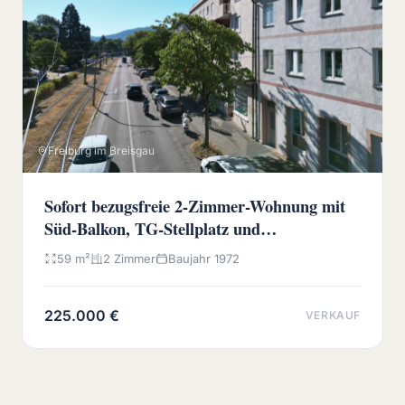
Freiburg im Breisgau
Sofort bezugsfreie 2-Zimmer-Wohnung mit
Süd-Balkon, TG-Stellplatz und
Wochenmarkt vor der Haustür
59 m²
2 Zimmer
Baujahr 1972
225.000 €
VERKAUF