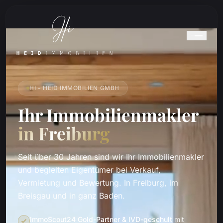
HI - HEID IMMOBILIEN GMBH
Ihr Immobilienmakler
in Freiburg
Seit über 30 Jahren sind wir Ihr Immobilienmakler
und begleiten Eigentümer bei Verkauf,
Vermietung und Bewertung. In Freiburg, im
Breisgau und in ganz Baden.
ImmoScout24 Gold-Partner & IVD-geschult
mit