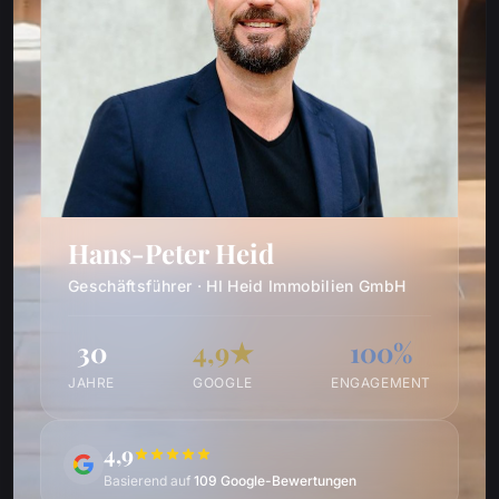
Hans-Peter Heid
Geschäftsführer · HI Heid Immobilien GmbH
30
4,9★
100%
JAHRE
GOOGLE
ENGAGEMENT
4,9
Basierend auf
109 Google-Bewertungen