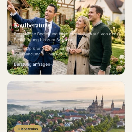
Kaufberatung
Persönliche Begleitung beim Immobilienkauf, von der
Besichtigung bis zum Schlüssel.
Objektprüfung & Begehung
Verhandlung & Finanzierung
Beratung anfragen
Kostenlos