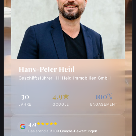
Hans-Peter Heid
Geschäftsführer · HI Heid Immobilien GmbH
30
4,9★
100%
JAHRE
GOOGLE
ENGAGEMENT
4,9
Basierend auf
109 Google-Bewertungen