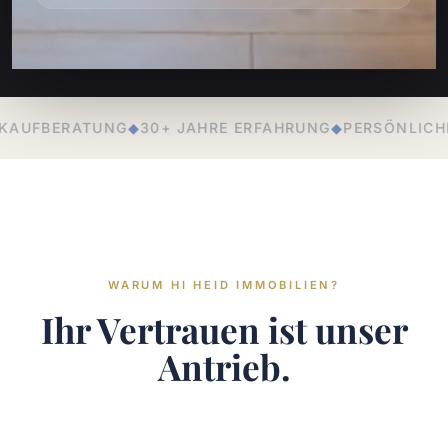
HRE ERFAHRUNG
◆
PERSÖNLICHE BETREUUNG
◆
LOKALE E
WARUM HI HEID IMMOBILIEN?
Ihr Vertrauen ist unser
Antrieb.