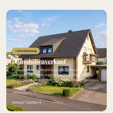
Kernleistung
Immobilienverkauf
Professionelle Vermarktung und Verkauf Ihrer
Immobilie zu einem marktgerechten Preis, mit
Strategie, Marktkenntnis und Verhandlungsgeschick.
Marktgerechte Preisfindung
Professionelle Exposés
Begleitung bis zum Notar
Verkauf starten