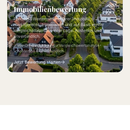
Immobilienbewertung
Fundierte Wertermittlung Ihrer Immobilie,
marktgerecht, transparent und auf Basis echter
Vergleichsdaten aus Ihrer Lage. Kostenlos und
unverbindlich.
Vor-Ort-Besichtigung
Vergleichswertanalyse
Kostenlos & unverbindlich
Jetzt Bewertung starten