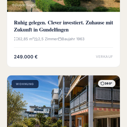
Gundelfingen
Ruhig gelegen. Clever investiert. Zuhause mit
Zukunft in Gundelfingen
62,85 m²
2,5 Zimmer
Baujahr 1963
249.000 €
VERKAUF
360°
WOHNUNG