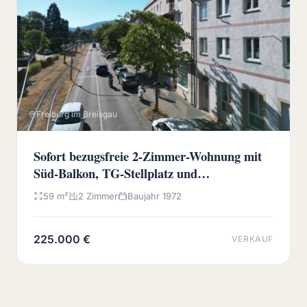
Freiburg im Breisgau
Sofort bezugsfreie 2-Zimmer-Wohnung mit
Süd-Balkon, TG-Stellplatz und
Wochenmarkt vor der Haustür
59 m²
2 Zimmer
Baujahr 1972
225.000 €
VERKAUF