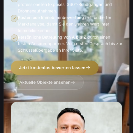
professionellen Exposés, 360°-Rundgängen und
Drohnenaufnahmen.
Kostenlose Immobilienbewertung
mit fundierter
Marktanalyse, damit Sie den wahren Wert Ihrer
Immobilie kennen.
Persönliche Betreuung von A bis Z
durch einen
festen Ansprechpartner. Vom ersten Gespräch bis zur
Schlüsselübergabe an Ihrer Seite.
Jetzt kostenlos bewerten lassen
Aktuelle Objekte ansehen