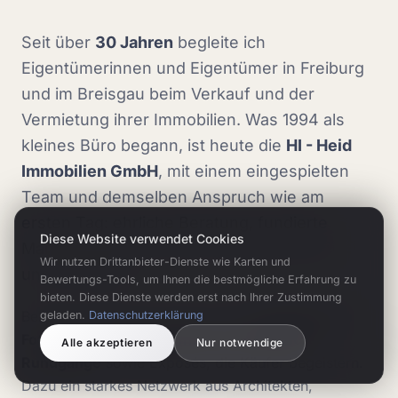
Seit über
30 Jahren
begleite ich
Eigentümerinnen und Eigentümer in Freiburg
und im Breisgau beim Verkauf und der
Vermietung ihrer Immobilien. Was 1994 als
kleines Büro begann, ist heute die
HI - Heid
Immobilien GmbH
, mit einem eingespielten
Team und demselben Anspruch wie am
ersten Tag: ehrliche Beratung, fundierte
Diese Website verwendet Cookies
Marktkenntnis und echte Leidenschaft für
Wir nutzen Drittanbieter-Dienste wie Karten und
unsere Region.
Bewertungs-Tools, um Ihnen die bestmögliche Erfahrung zu
bieten. Diese Dienste werden erst nach Ihrer Zustimmung
Bei jeder Immobilie setzen wir auf
professionelle
geladen.
Datenschutzerklärung
Fotografie, Drohnenaufnahmen und 360°-
Alle akzeptieren
Nur notwendige
Rundgänge
sowie Exposés, die Käufer begeistern.
Dazu ein starkes Netzwerk aus Architekten,