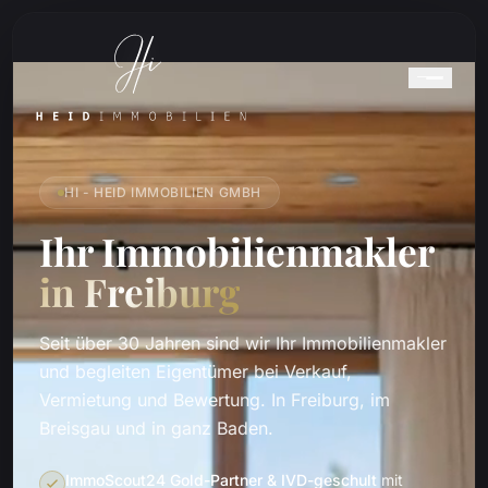
HI - HEID IMMOBILIEN GMBH
Ihr Immobilienmakler
in Freiburg
Seit über 30 Jahren sind wir Ihr Immobilienmakler
und begleiten Eigentümer bei Verkauf,
Vermietung und Bewertung. In Freiburg, im
Breisgau und in ganz Baden.
ImmoScout24 Gold-Partner & IVD-geschult
mit