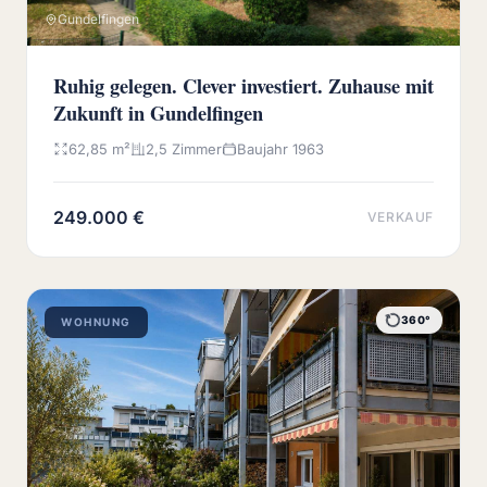
Gundelfingen
Ruhig gelegen. Clever investiert. Zuhause mit
Zukunft in Gundelfingen
62,85 m²
2,5 Zimmer
Baujahr 1963
249.000 €
VERKAUF
360°
WOHNUNG