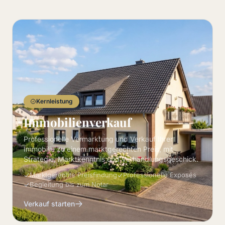
Kernleistung
Immobilienverkauf
Professionelle Vermarktung und Verkauf Ihrer
Immobilie zu einem marktgerechten Preis, mit
Strategie, Marktkenntnis und Verhandlungsgeschick.
Marktgerechte Preisfindung
Professionelle Exposés
Begleitung bis zum Notar
Verkauf starten