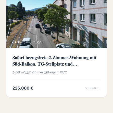
Freiburg im Breisgau
Sofort bezugsfreie 2-Zimmer-Wohnung mit
Süd-Balkon, TG-Stellplatz und
Wochenmarkt vor der Haustür
59 m²
2 Zimmer
Baujahr 1972
225.000 €
VERKAUF