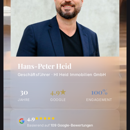
Hans-Peter Heid
Geschäftsführer · HI Heid Immobilien GmbH
30
4,9★
100%
JAHRE
GOOGLE
ENGAGEMENT
4,9
Basierend auf
109 Google-Bewertungen