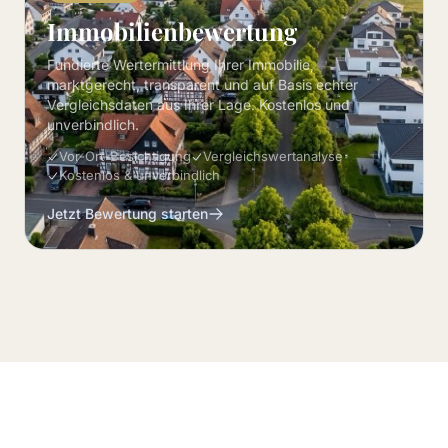
Immobilienbewertung
Fundierte Wertermittlung Ihrer Immobilie,
marktgerecht, transparent und auf Basis echter
Vergleichsdaten aus Ihrer Lage. Kostenlos und
unverbindlich.
Vor-Ort-Besichtigung
Vergleichswertanalyse
Kostenlos & unverbindlich
Jetzt Bewertung starten