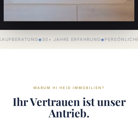
AHRE ERFAHRUNG
◆
PERSÖNLICHE BETREUUNG
◆
LOKALE 
WARUM HI HEID IMMOBILIEN?
Ihr Vertrauen ist unser
Antrieb.