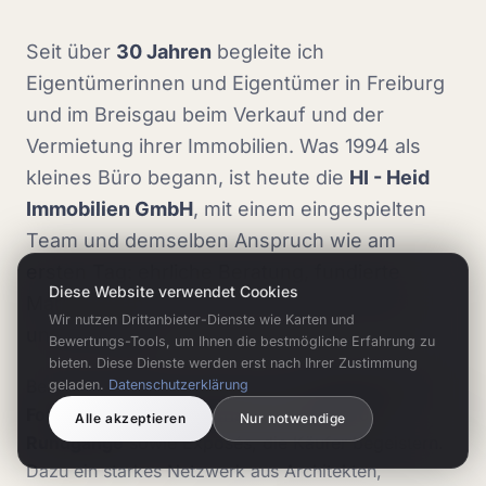
Seit über
30 Jahren
begleite ich
Eigentümerinnen und Eigentümer in Freiburg
und im Breisgau beim Verkauf und der
Vermietung ihrer Immobilien. Was 1994 als
kleines Büro begann, ist heute die
HI - Heid
Immobilien GmbH
, mit einem eingespielten
Team und demselben Anspruch wie am
ersten Tag: ehrliche Beratung, fundierte
Diese Website verwendet Cookies
Marktkenntnis und echte Leidenschaft für
Wir nutzen Drittanbieter-Dienste wie Karten und
unsere Region.
Bewertungs-Tools, um Ihnen die bestmögliche Erfahrung zu
bieten. Diese Dienste werden erst nach Ihrer Zustimmung
Bei jeder Immobilie setzen wir auf
professionelle
geladen.
Datenschutzerklärung
Fotografie, Drohnenaufnahmen und 360°-
Alle akzeptieren
Nur notwendige
Rundgänge
sowie Exposés, die Käufer begeistern.
Dazu ein starkes Netzwerk aus Architekten,