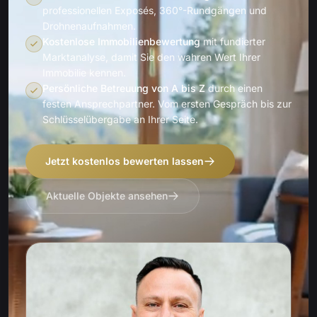
professionellen Exposés, 360°-Rundgängen und
Drohnenaufnahmen.
Kostenlose Immobilienbewertung
mit fundierter
Marktanalyse, damit Sie den wahren Wert Ihrer
Immobilie kennen.
Persönliche Betreuung von A bis Z
durch einen
festen Ansprechpartner. Vom ersten Gespräch bis zur
Schlüsselübergabe an Ihrer Seite.
Jetzt kostenlos bewerten lassen
Aktuelle Objekte ansehen