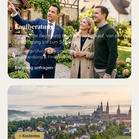
Kaufberatung
Persönliche Begleitung beim Immobilienkauf, von der
Besichtigung bis zum Schlüssel.
Objektprüfung & Begehung
Verhandlung & Finanzierung
Beratung anfragen
Kostenlos