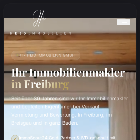
HI - HEID IMMOBILIEN GMBH
Ihr Immobilienmakler
in Freiburg
Seit über 30 Jahren sind wir Ihr Immobilienmakler
und begleiten Eigentümer bei Verkauf,
Vermietung und Bewertung. In Freiburg, im
Breisgau und in ganz Baden.
ImmoScout24 Gold-Partner & IVD-geschult
mit