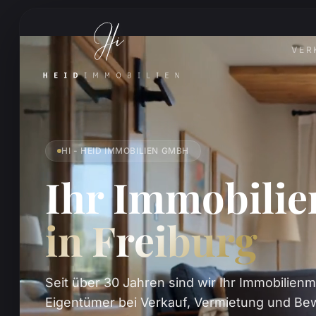
VER
HI - HEID IMMOBILIEN GMBH
Ihr Immobili
in Freiburg
Seit über 30 Jahren sind wir Ihr Immobilienm
Eigentümer bei Verkauf, Vermietung und Bew