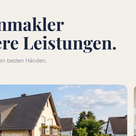
enmakler
ere
Leistungen.
 den besten Händen.
lie zu einem