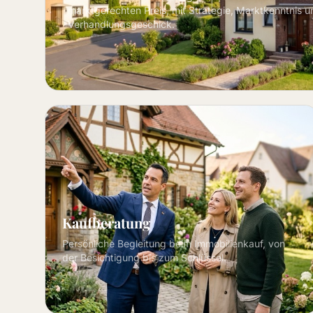
marktgerechten Preis, mit Strategie, Marktkenntnis u
Verhandlungsgeschick.
Kaufberatung
Persönliche Begleitung beim Immobilienkauf, von
der Besichtigung bis zum Schlüssel.