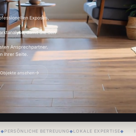
ofessionellen Exposés,
arktanalyse, damit Sie den
sten Ansprechpartner.
 Ihrer Seite.
 Objekte ansehen
REUUNG
◆
LOKALE EXPERTISE
◆
IMMOBILIENVERKAUF