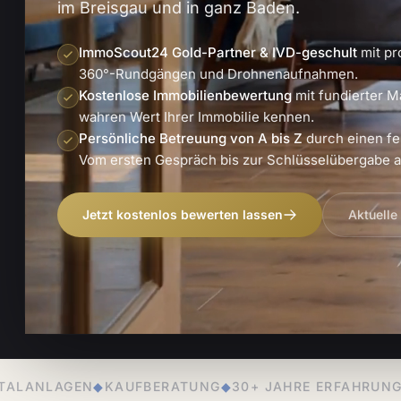
im Breisgau und in ganz Baden.
ImmoScout24 Gold-Partner & IVD-geschult
mit pr
360°-Rundgängen und Drohnenaufnahmen.
Kostenlose Immobilienbewertung
mit fundierter M
wahren Wert Ihrer Immobilie kennen.
Persönliche Betreuung von A bis Z
durch einen fe
Vom ersten Gespräch bis zur Schlüsselübergabe an
Jetzt kostenlos bewerten lassen
Aktuelle
ERATUNG
◆
30+ JAHRE ERFAHRUNG
◆
PERSÖNLICHE BET