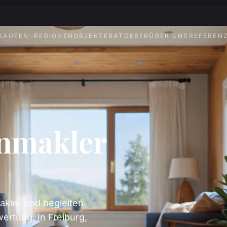
KAUFEN
REGIONEN
OBJEKTE
RATGEBER
ÜBER UNS
REFEREN
enmakler
akler und begleiten
ertung. In Freiburg,