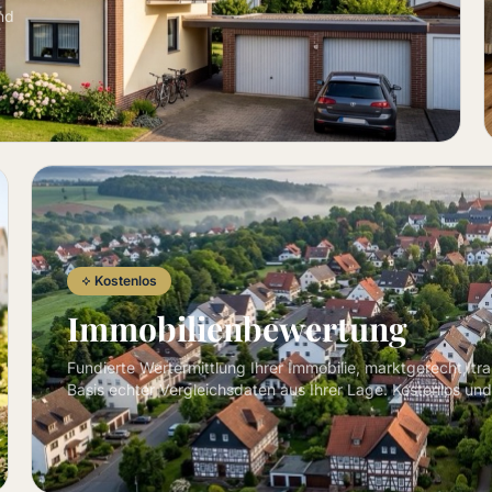
nd
Kostenlos
Immobilienbewertung
Fundierte Wertermittlung Ihrer Immobilie, marktgerecht, tr
Basis echter Vergleichsdaten aus Ihrer Lage. Kostenlos und