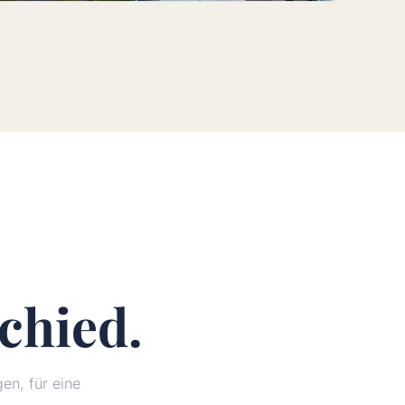
chied.
n, für eine