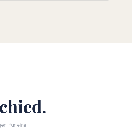
chied.
n, für eine