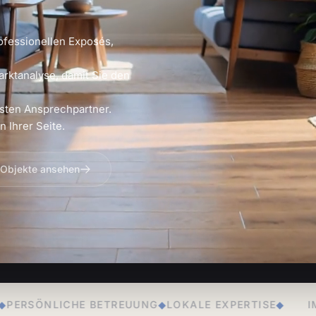
ofessionellen Exposés,
arktanalyse, damit Sie den
sten Ansprechpartner.
 Ihrer Seite.
 Objekte ansehen
EUUNG
◆
LOKALE EXPERTISE
◆
IMMOBILIENVERKAUF
◆