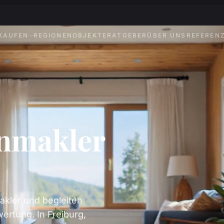
KAUFEN
REGIONEN
OBJEKTE
RATGEBER
ÜBER UNS
REFEREN
enmakler
akler und begleiten
ertung. In Freiburg,