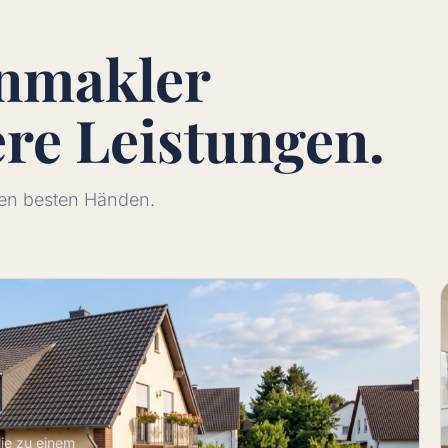
enmakler
ere
Leistungen.
 den besten Händen.
lie zu einem