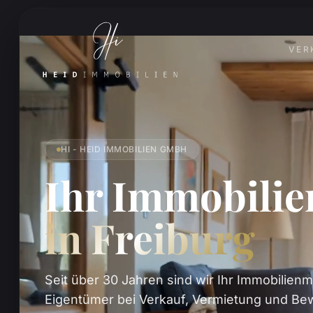
VER
HI - HEID IMMOBILIEN GMBH
Ihr Immobili
in Freiburg
Seit über 30 Jahren sind wir Ihr Immobilienm
Eigentümer bei Verkauf, Vermietung und Bew