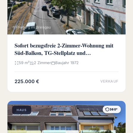
Freiburg im Breisgau
Sofort bezugsfreie 2-Zimmer-Wohnung mit
Süd-Balkon, TG-Stellplatz und
Wochenmarkt vor der Haustür
59 m²
2 Zimmer
Baujahr 1972
225.000 €
VERKAUF
360°
HAUS