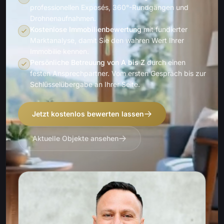
professionellen Exposés, 360°-Rundgängen und
Drohnenaufnahmen.
Kostenlose Immobilienbewertung
mit fundierter
Marktanalyse, damit Sie den wahren Wert Ihrer
Immobilie kennen.
Persönliche Betreuung von A bis Z
durch einen
festen Ansprechpartner. Vom ersten Gespräch bis zur
Schlüsselübergabe an Ihrer Seite.
Jetzt kostenlos bewerten lassen
Aktuelle Objekte ansehen