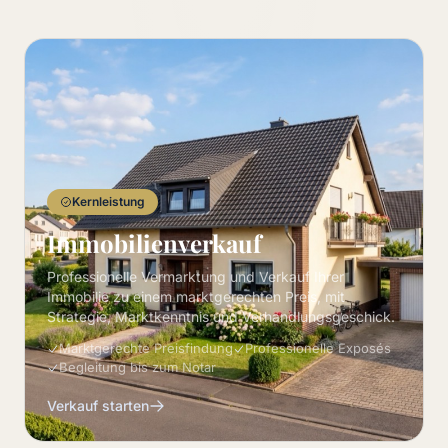
Kernleistung
Immobilienverkauf
Professionelle Vermarktung und Verkauf Ihrer
Immobilie zu einem marktgerechten Preis, mit
Strategie, Marktkenntnis und Verhandlungsgeschick.
Marktgerechte Preisfindung
Professionelle Exposés
Begleitung bis zum Notar
Verkauf starten