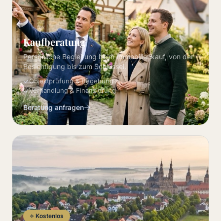
Kaufberatung
Persönliche Begleitung beim Immobilienkauf, von der
Besichtigung bis zum Schlüssel.
Objektprüfung & Begehung
Verhandlung & Finanzierung
Beratung anfragen
Kostenlos