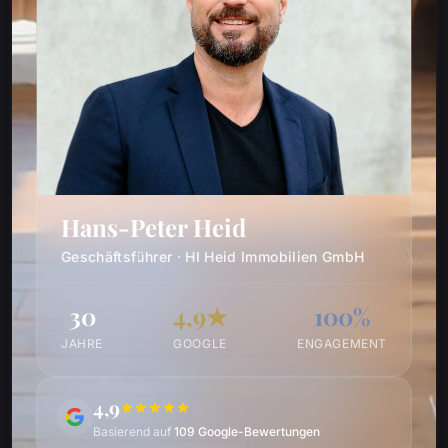
Hans-Peter Heid
Geschäftsführer · HI Heid Immobilien GmbH
30
4,9★
100%
JAHRE
GOOGLE
ENGAGEMENT
4,9
Basierend auf
109 Google-Bewertungen