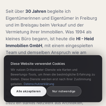
Seit über
30 Jahren
begleite ich
Eigentümerinnen und Eigentümer in Freiburg
und im Breisgau beim Verkauf und der
Vermietung ihrer Immobilien. Was 1994 als
kleines Büro begann, ist heute die
HI - Heid
Immobilien GmbH
, mit einem eingespielten
Team und demselben Anspruch wie am
ersten Tag: ehrliche Beratung, fundierte
Diese Website verwendet Cookies
Marktkenntnis und echte Leidenschaft für
Wir nutzen Drittanbieter-Dienste wie Karten und
unsere Region.
Bewertungs-Tools, um Ihnen die bestmögliche Erfahrung zu
bieten. Diese Dienste werden erst nach Ihrer Zustimmung
Bei jeder Immobilie setzen wir auf
professionelle
geladen.
Datenschutzerklärung
Fotografie, Drohnenaufnahmen und 360°-
Alle akzeptieren
Nur notwendige
Rundgänge
sowie Exposés, die Käufer begeistern.
Dazu ein starkes Netzwerk aus Architekten,