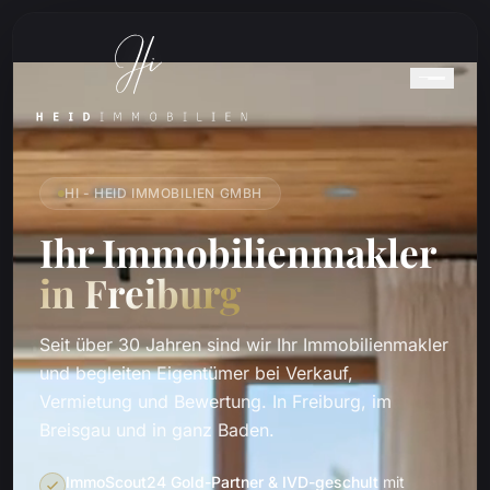
HI - HEID IMMOBILIEN GMBH
Ihr Immobilienmakler
in Freiburg
Seit über 30 Jahren sind wir Ihr Immobilienmakler
und begleiten Eigentümer bei Verkauf,
Vermietung und Bewertung. In Freiburg, im
Breisgau und in ganz Baden.
ImmoScout24 Gold-Partner & IVD-geschult
mit