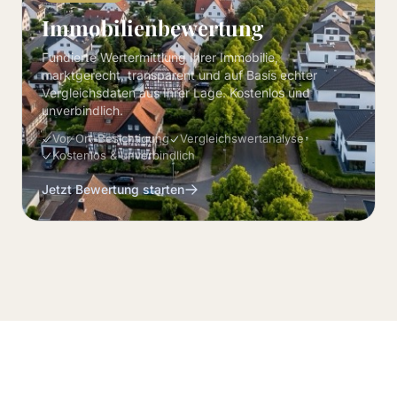
Immobilienbewertung
Fundierte Wertermittlung Ihrer Immobilie,
marktgerecht, transparent und auf Basis echter
Vergleichsdaten aus Ihrer Lage. Kostenlos und
unverbindlich.
Vor-Ort-Besichtigung
Vergleichswertanalyse
Kostenlos & unverbindlich
Jetzt Bewertung starten