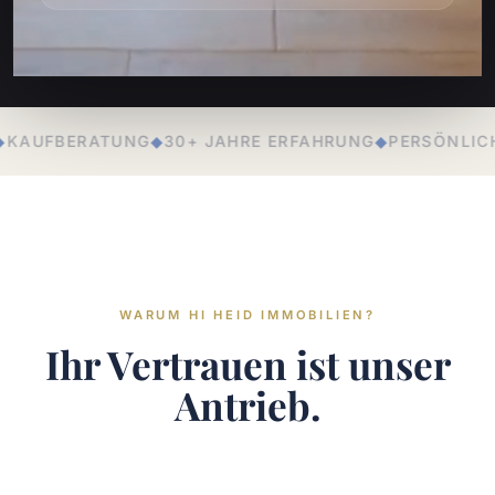
RE ERFAHRUNG
◆
PERSÖNLICHE BETREUUNG
◆
LOKALE EX
WARUM HI HEID IMMOBILIEN?
Ihr Vertrauen ist unser
Antrieb.