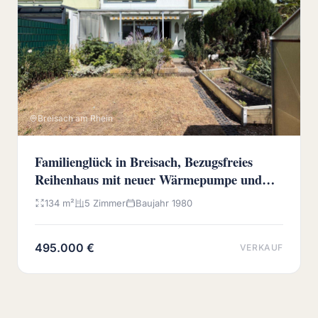
Breisach am Rhein
Familienglück in Breisach, Bezugsfreies
Reihenhaus mit neuer Wärmepumpe und
sonnigem Westgarten
134 m²
5 Zimmer
Baujahr 1980
495.000 €
VERKAUF