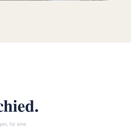
chied.
n, für eine