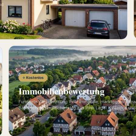
nd
Kostenlos
Immobilienbewertung
Fundierte Wertermittlung Ihrer Immobilie, marktgerecht, tr
Basis echter Vergleichsdaten aus Ihrer Lage. Kostenlos und