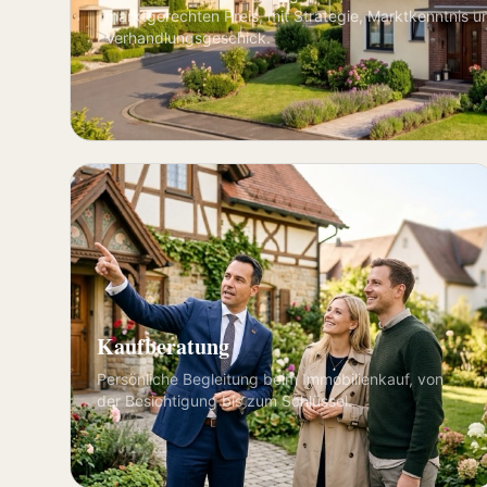
marktgerechten Preis, mit Strategie, Marktkenntnis u
Verhandlungsgeschick.
Kaufberatung
Persönliche Begleitung beim Immobilienkauf, von
der Besichtigung bis zum Schlüssel.