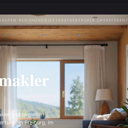
KAUFEN
REGIONEN
OBJEKTE
RATGEBER
ÜBER UNS
REFEREN
nmakler
akler und begleiten
rtung. In Freiburg, im