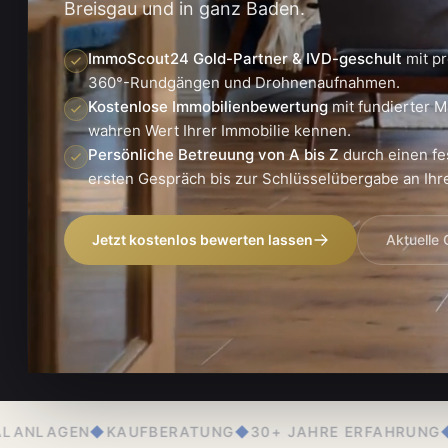
Breisgau und in ganz Baden.
ImmoScout24 Gold-Partner & IVD-geschult
mit pr
360°-Rundgängen und Drohnenaufnahmen.
Kostenlose Immobilienbewertung
mit fundierter M
wahren Wert Ihrer Immobilie kennen.
Persönliche Betreuung von A bis Z
durch einen fe
ersten Gespräch bis zur Schlüsselübergabe an Ihre
Jetzt kostenlos bewerten lassen
Aktuelle
RATUNG
◆
30+ JAHRE ERFAHRUNG
◆
PERSÖNLICHE BETR