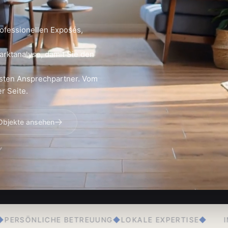
ofessionellen Exposés,
arktanalyse, damit Sie den
sten Ansprechpartner. Vom
r Seite.
 Objekte ansehen
EUUNG
◆
LOKALE EXPERTISE
◆
IMMOBILIENVERKAUF