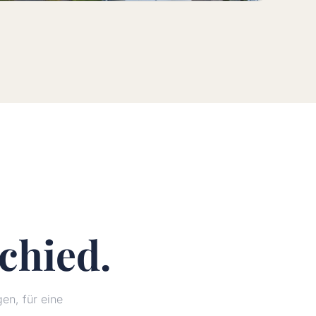
chied.
n, für eine