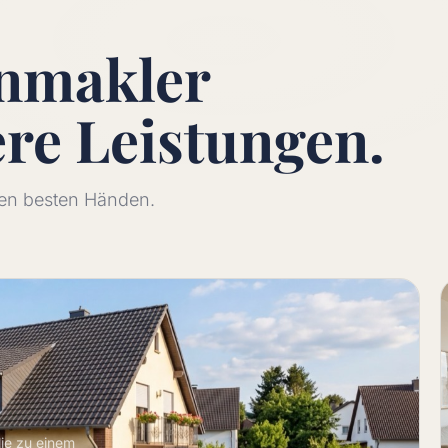
enmakler
ere
Leistungen.
 den besten Händen.
lie zu einem