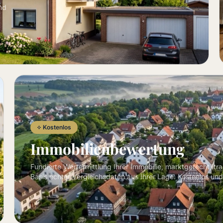
nd
Kostenlos
Immobilienbewertung
Fundierte Wertermittlung Ihrer Immobilie, marktgerecht, tr
Basis echter Vergleichsdaten aus Ihrer Lage. Kostenlos und