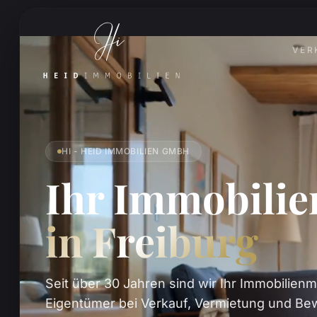
VER
HI - HEID IMMOBILIEN GMBH
Ihr Immobili
in Freiburg
Seit über 30 Jahren sind wir Ihr Immobilienm
Eigentümer bei Verkauf, Vermietung und Bew