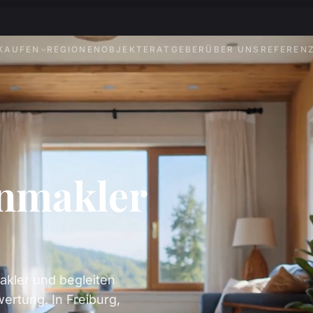
KAUFEN
REGIONEN
OBJEKTE
RATGEBER
ÜBER UNS
REFEREN
enmakler
akler und begleiten
ertung. In Freiburg,