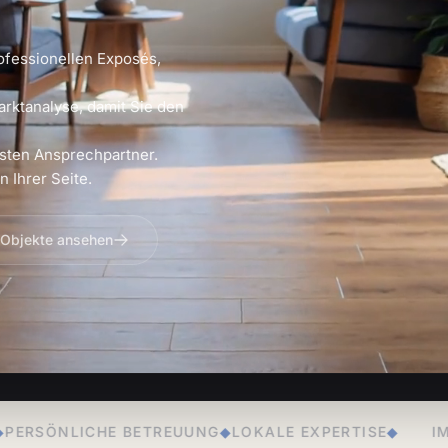
ofessionellen Exposés,
arktanalyse, damit Sie den
sten Ansprechpartner.
 Ihrer Seite.
 Objekte ansehen
EUUNG
◆
LOKALE EXPERTISE
◆
IMMOBILIENVERKAUF
◆