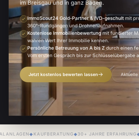
im Breisgau und in ganz Baden.
ImmoScout24 Gold-Partner & IVD-geschult
mit pr
360°-Rundgängen und Drohnenaufnahmen.
Kostenlose Immobilienbewertung
mit fundierter M
wahren Wert Ihrer Immobilie kennen.
Persönliche Betreuung von A bis Z
durch einen fe
Vom ersten Gespräch bis zur Schlüsselübergabe an
Jetzt kostenlos bewerten lassen
Aktuelle
RATUNG
◆
30+ JAHRE ERFAHRUNG
◆
PERSÖNLICHE BETR