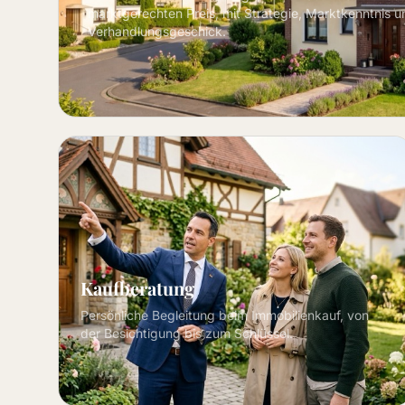
marktgerechten Preis, mit Strategie, Marktkenntnis u
Verhandlungsgeschick.
Kaufberatung
Persönliche Begleitung beim Immobilienkauf, von
der Besichtigung bis zum Schlüssel.