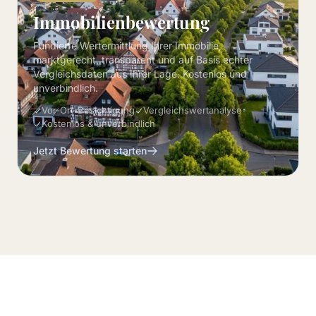
Immobilienbewertung
Fundierte Wertermittlung Ihrer Immobilie,
marktgerecht, transparent und auf Basis echter
Vergleichsdaten aus Ihrer Lage. Kostenlos und
unverbindlich.
Vor-Ort-Besichtigung
Vergleichswertanalyse
Kostenlos & unverbindlich
Jetzt Bewertung starten