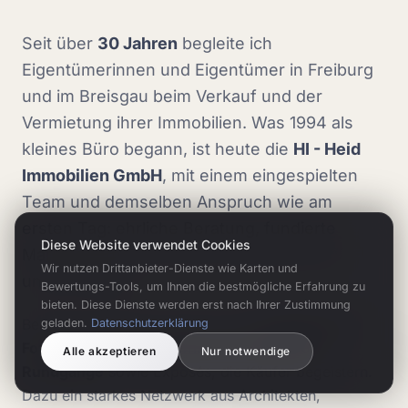
Seit über
30 Jahren
begleite ich
Eigentümerinnen und Eigentümer in Freiburg
und im Breisgau beim Verkauf und der
Vermietung ihrer Immobilien. Was 1994 als
kleines Büro begann, ist heute die
HI - Heid
Immobilien GmbH
, mit einem eingespielten
Team und demselben Anspruch wie am
ersten Tag: ehrliche Beratung, fundierte
Diese Website verwendet Cookies
Marktkenntnis und echte Leidenschaft für
Wir nutzen Drittanbieter-Dienste wie Karten und
unsere Region.
Bewertungs-Tools, um Ihnen die bestmögliche Erfahrung zu
bieten. Diese Dienste werden erst nach Ihrer Zustimmung
Bei jeder Immobilie setzen wir auf
professionelle
geladen.
Datenschutzerklärung
Fotografie, Drohnenaufnahmen und 360°-
Alle akzeptieren
Nur notwendige
Rundgänge
sowie Exposés, die Käufer begeistern.
Dazu ein starkes Netzwerk aus Architekten,