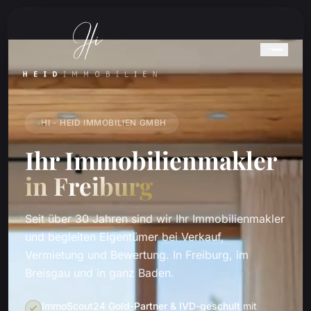
HI - HEID IMMOBILIEN GMBH
Ihr Immobilienmakler
in Freiburg
Seit über 30 Jahren sind wir Ihr Immobilienmakler
und begleiten Eigentümer bei Verkauf,
Vermietung und Bewertung. In Freiburg, im
Breisgau und in ganz Baden.
ImmoScout24 Gold-Partner & IVD-geschult
mit