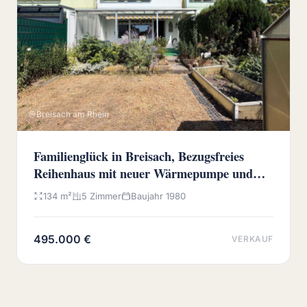
Breisach am Rhein
Familienglück in Breisach, Bezugsfreies
Reihenhaus mit neuer Wärmepumpe und
sonnigem Westgarten
134 m²
5 Zimmer
Baujahr 1980
495.000 €
VERKAUF