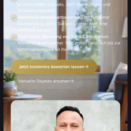
professionellen Exposés, 360°-Rundgängen und
Drohnenaufnahmen.
Kostenlose Immobilienbewertung
mit fundierter
Marktanalyse, damit Sie den wahren Wert Ihrer
Immobilie kennen.
Persönliche Betreuung von A bis Z
durch einen
festen Ansprechpartner. Vom ersten Gespräch bis zur
Schlüsselübergabe an Ihrer Seite.
Jetzt kostenlos bewerten lassen
Aktuelle Objekte ansehen