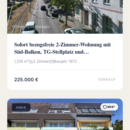
Freiburg im Breisgau
Sofort bezugsfreie 2-Zimmer-Wohnung mit
Süd-Balkon, TG-Stellplatz und
Wochenmarkt vor der Haustür
59 m²
2 Zimmer
Baujahr 1972
225.000 €
VERKAUF
360°
HAUS