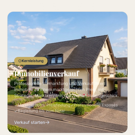
Kernleistung
Immobilienverkauf
Professionelle Vermarktung und Verkauf Ihrer
Immobilie zu einem marktgerechten Preis, mit
Strategie, Marktkenntnis und Verhandlungsgeschick.
Marktgerechte Preisfindung
Professionelle Exposés
Begleitung bis zum Notar
Verkauf starten