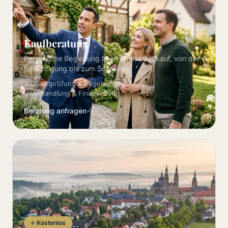
Kaufberatung
Persönliche Begleitung beim Immobilienkauf, von der
Besichtigung bis zum Schlüssel.
Objektprüfung & Begehung
Verhandlung & Finanzierung
Beratung anfragen
Kostenlos