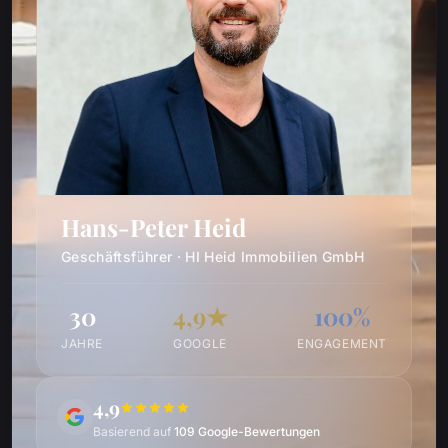
Hans-Peter Heid
Geschäftsführer · HI Heid Immobilien GmbH
30
4,9★
100%
JAHRE
GOOGLE
ENGAGEMENT
4,9
Basierend auf
109 Google-Bewertungen