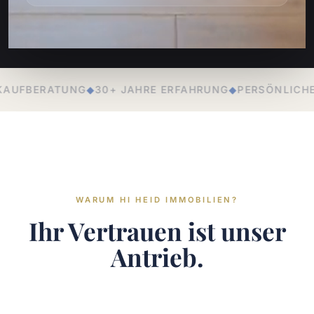
E ERFAHRUNG
◆
PERSÖNLICHE BETREUUNG
◆
LOKALE EXPE
WARUM HI HEID IMMOBILIEN?
Ihr Vertrauen ist unser
Antrieb.