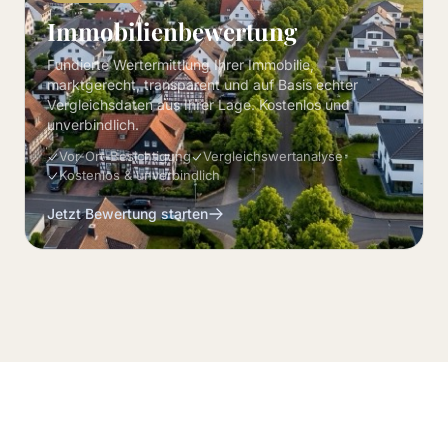
Immobilienbewertung
Fundierte Wertermittlung Ihrer Immobilie,
marktgerecht, transparent und auf Basis echter
Vergleichsdaten aus Ihrer Lage. Kostenlos und
unverbindlich.
Vor-Ort-Besichtigung
Vergleichswertanalyse
Kostenlos & unverbindlich
Jetzt Bewertung starten