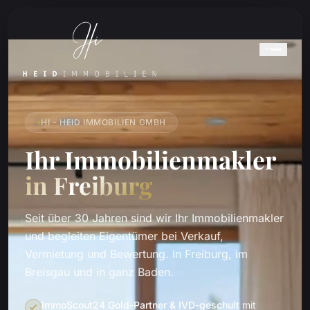
HI - HEID IMMOBILIEN GMBH
Ihr Immobilienmakler
in Freiburg
Seit über 30 Jahren sind wir Ihr Immobilienmakler
und begleiten Eigentümer bei Verkauf,
Vermietung und Bewertung. In Freiburg, im
Breisgau und in ganz Baden.
ImmoScout24 Gold-Partner & IVD-geschult
mit