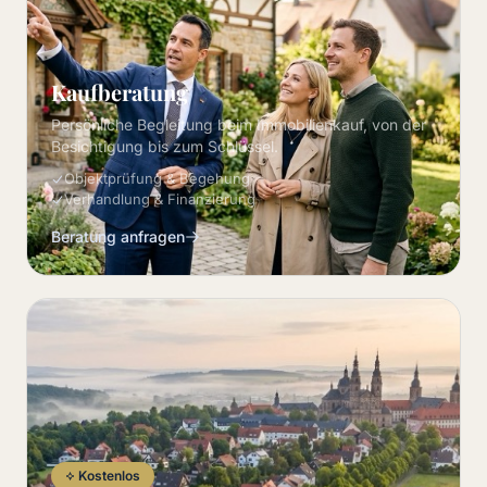
Kaufberatung
Persönliche Begleitung beim Immobilienkauf, von der
Besichtigung bis zum Schlüssel.
Objektprüfung & Begehung
Verhandlung & Finanzierung
Beratung anfragen
Kostenlos