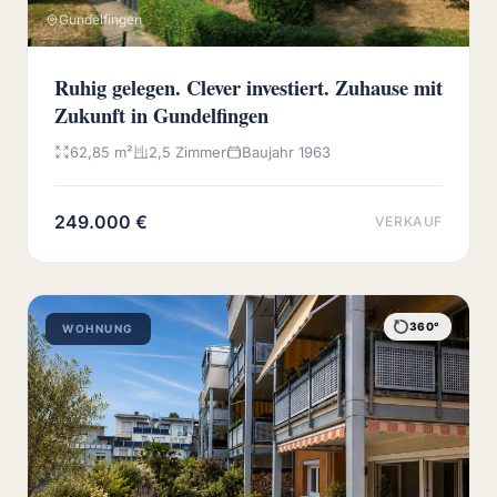
Gundelfingen
Ruhig gelegen. Clever investiert. Zuhause mit
Zukunft in Gundelfingen
62,85 m²
2,5 Zimmer
Baujahr 1963
249.000 €
VERKAUF
360°
WOHNUNG