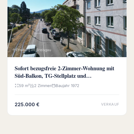
Freiburg im Breisgau
Sofort bezugsfreie 2-Zimmer-Wohnung mit
Süd-Balkon, TG-Stellplatz und
Wochenmarkt vor der Haustür
59 m²
2 Zimmer
Baujahr 1972
225.000 €
VERKAUF