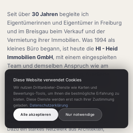
Seit über
30 Jahren
begleite ich
Eigentümerinnen und Eigentümer in Freiburg
und im Breisgau beim Verkauf und der
Vermietung ihrer Immobilien. Was 1994 als
kleines Büro begann, ist heute die
HI - Heid
Immobilien GmbH
, mit einem eingespielten
Team und demselben Anspruch wie am
ersten Tag: ehrliche Beratung, fundierte
Diese Website verwendet Cookies
Marktkenntnis und echte Leidenschaft für
Wir nutzen Drittanbieter-Dienste wie Karten und
unsere Region.
Bewertungs-Tools, um Ihnen die bestmögliche Erfahrung zu
bieten. Diese Dienste werden erst nach Ihrer Zustimmung
Bei jeder Immobilie setzen wir auf
professionelle
geladen.
Datenschutzerklärung
Fotografie, Drohnenaufnahmen und 360°-
Alle akzeptieren
Nur notwendige
Rundgänge
sowie Exposés, die Käufer begeistern.
Dazu ein starkes Netzwerk aus Architekten,