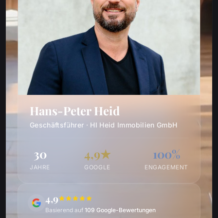
Hans-Peter Heid
Geschäftsführer · HI Heid Immobilien GmbH
30
4,9★
100%
JAHRE
GOOGLE
ENGAGEMENT
4,9
Basierend auf
109 Google-Bewertungen