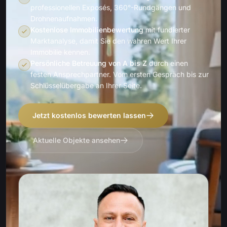
professionellen Exposés, 360°-Rundgängen und
Drohnenaufnahmen.
Kostenlose Immobilienbewertung
mit fundierter
Marktanalyse, damit Sie den wahren Wert Ihrer
Immobilie kennen.
Persönliche Betreuung von A bis Z
durch einen
festen Ansprechpartner. Vom ersten Gespräch bis zur
Schlüsselübergabe an Ihrer Seite.
Jetzt kostenlos bewerten lassen
Aktuelle Objekte ansehen