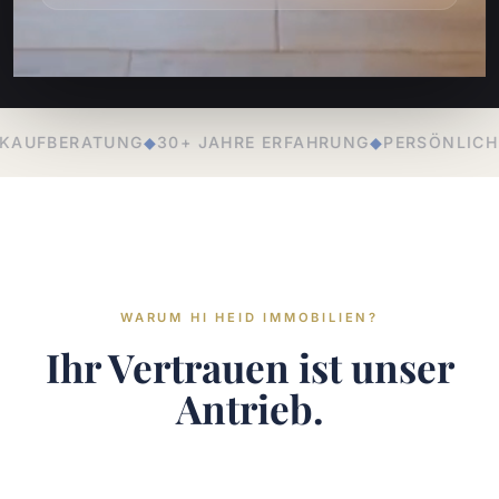
RE ERFAHRUNG
◆
PERSÖNLICHE BETREUUNG
◆
LOKALE EX
WARUM HI HEID IMMOBILIEN?
Ihr Vertrauen ist unser
Antrieb.