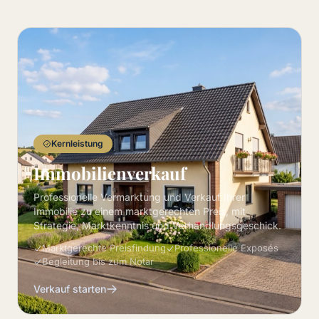
Kernleistung
Immobilienverkauf
Professionelle Vermarktung und Verkauf Ihrer
Immobilie zu einem marktgerechten Preis, mit
Strategie, Marktkenntnis und Verhandlungsgeschick.
Marktgerechte Preisfindung
Professionelle Exposés
Begleitung bis zum Notar
Verkauf starten