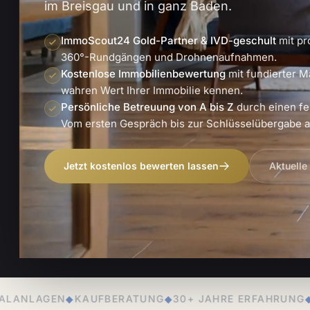
im Breisgau und in ganz Baden.
ImmoScout24 Gold-Partner & IVD-geschult
mit pr
360°-Rundgängen und Drohnenaufnahmen.
Kostenlose Immobilienbewertung
mit fundierter M
wahren Wert Ihrer Immobilie kennen.
Persönliche Betreuung von A bis Z
durch einen fe
Vom ersten Gespräch bis zur Schlüsselübergabe an
Jetzt kostenlos bewerten lassen
Aktuelle
RATUNG
◆
30+ JAHRE ERFAHRUNG
◆
PERSÖNLICHE BETR