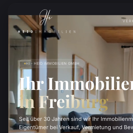
VER
HI - HEID IMMOBILIEN GMBH
Ihr Immobili
in Freiburg
Seit über 30 Jahren sind wir Ihr Immobilienm
Eigentümer bei Verkauf, Vermietung und Bew