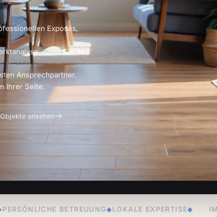
ofessionellen Exposés,
arktanalyse, damit Sie den
sten Ansprechpartner.
 Ihrer Seite.
 Objekte ansehen
EUUNG
◆
LOKALE EXPERTISE
◆
IMMOBILIENVERKAUF
◆