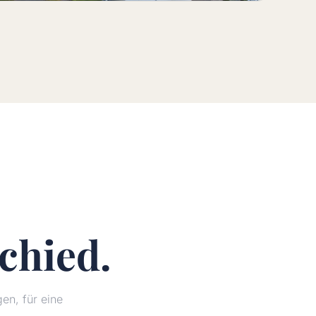
chied.
n, für eine