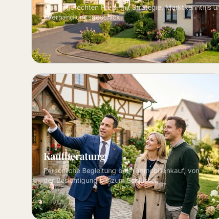
marktgerechten Preis, mit Strategie, Marktkenntnis u
Verhandlungsgeschick.
Kaufberatung
Persönliche Begleitung beim Immobilienkauf, von
der Besichtigung bis zum Schlüssel.