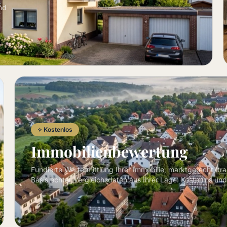
nd
Kostenlos
Immobilienbewertung
Fundierte Wertermittlung Ihrer Immobilie, marktgerecht, tr
Basis echter Vergleichsdaten aus Ihrer Lage. Kostenlos und