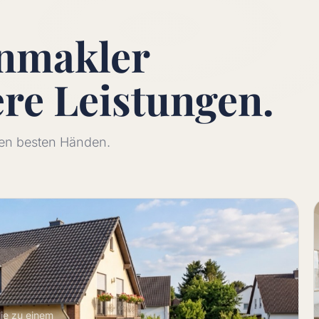
enmakler
ere
Leistungen.
 den besten Händen.
lie zu einem