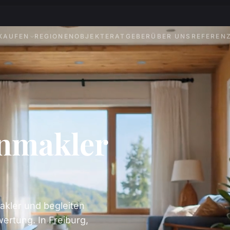
KAUFEN
REGIONEN
OBJEKTE
RATGEBER
ÜBER UNS
REFEREN
enmakler
akler und begleiten
ertung. In Freiburg,