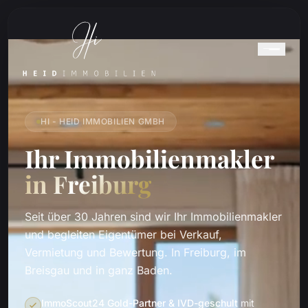
HI - HEID IMMOBILIEN GMBH
Ihr Immobilienmakler
in Freiburg
Seit über 30 Jahren sind wir Ihr Immobilienmakler
und begleiten Eigentümer bei Verkauf,
Vermietung und Bewertung. In Freiburg, im
Breisgau und in ganz Baden.
ImmoScout24 Gold-Partner & IVD-geschult
mit