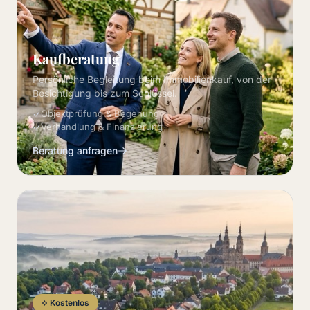
Kaufberatung
Persönliche Begleitung beim Immobilienkauf, von der
Besichtigung bis zum Schlüssel.
Objektprüfung & Begehung
Verhandlung & Finanzierung
Beratung anfragen
Kostenlos