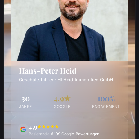
Hans-Peter Heid
Geschäftsführer · HI Heid Immobilien GmbH
30
4,9★
100%
JAHRE
GOOGLE
ENGAGEMENT
4,9
Basierend auf
109 Google-Bewertungen