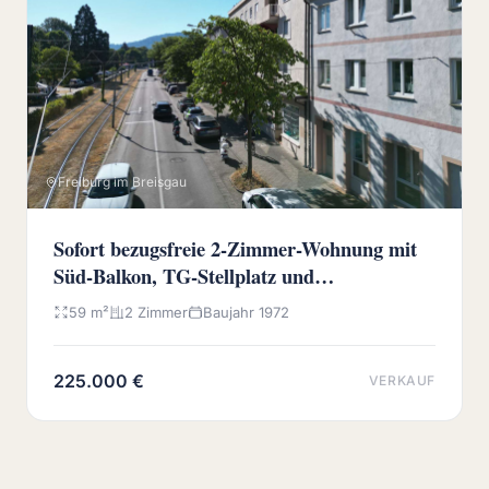
Freiburg im Breisgau
Sofort bezugsfreie 2-Zimmer-Wohnung mit
Süd-Balkon, TG-Stellplatz und
Wochenmarkt vor der Haustür
59 m²
2 Zimmer
Baujahr 1972
225.000 €
VERKAUF