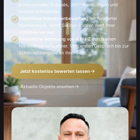
professionellen Exposés, 360°-Rundgängen und
Drohnenaufnahmen.
Kostenlose Immobilienbewertung
mit fundierter
Marktanalyse, damit Sie den wahren Wert Ihrer
Immobilie kennen.
Persönliche Betreuung von A bis Z
durch einen
festen Ansprechpartner. Vom ersten Gespräch bis zur
Schlüsselübergabe an Ihrer Seite.
Jetzt kostenlos bewerten lassen
Aktuelle Objekte ansehen