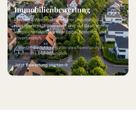
Immobilienbewertung
Fundierte Wertermittlung Ihrer Immobilie,
marktgerecht, transparent und auf Basis echter
Vergleichsdaten aus Ihrer Lage. Kostenlos und
unverbindlich.
Vor-Ort-Besichtigung
Vergleichswertanalyse
Kostenlos & unverbindlich
Jetzt Bewertung starten