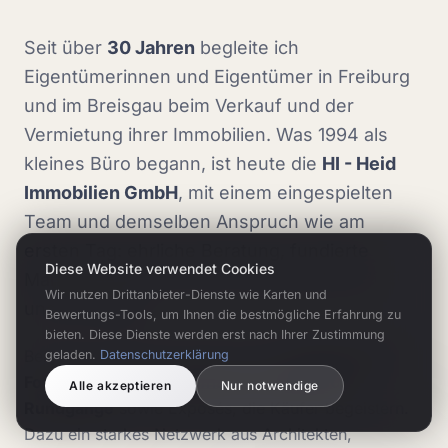
Seit über
30 Jahren
begleite ich
Eigentümerinnen und Eigentümer in Freiburg
und im Breisgau beim Verkauf und der
Vermietung ihrer Immobilien. Was 1994 als
kleines Büro begann, ist heute die
HI - Heid
Immobilien GmbH
, mit einem eingespielten
Team und demselben Anspruch wie am
ersten Tag: ehrliche Beratung, fundierte
Diese Website verwendet Cookies
Marktkenntnis und echte Leidenschaft für
Wir nutzen Drittanbieter-Dienste wie Karten und
unsere Region.
Bewertungs-Tools, um Ihnen die bestmögliche Erfahrung zu
bieten. Diese Dienste werden erst nach Ihrer Zustimmung
Bei jeder Immobilie setzen wir auf
professionelle
geladen.
Datenschutzerklärung
Fotografie, Drohnenaufnahmen und 360°-
Alle akzeptieren
Nur notwendige
Rundgänge
sowie Exposés, die Käufer begeistern.
Dazu ein starkes Netzwerk aus Architekten,