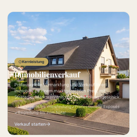
Kernleistung
Immobilienverkauf
Professionelle Vermarktung und Verkauf Ihrer
Immobilie zu einem marktgerechten Preis, mit
Strategie, Marktkenntnis und Verhandlungsgeschick.
Marktgerechte Preisfindung
Professionelle Exposés
Begleitung bis zum Notar
Verkauf starten