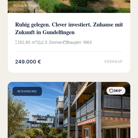
Gundelfingen
Ruhig gelegen. Clever investiert. Zuhause mit
Zukunft in Gundelfingen
62,85 m²
2,5 Zimmer
Baujahr 1963
249.000 €
VERKAUF
360°
WOHNUNG