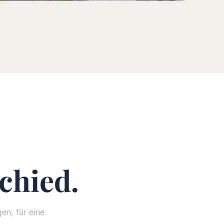
chied.
n, für eine