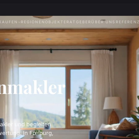
KAUFEN
REGIONEN
OBJEKTE
RATGEBER
ÜBER UNS
REFEREN
enmakler
akler und begleiten
ertung. In Freiburg,