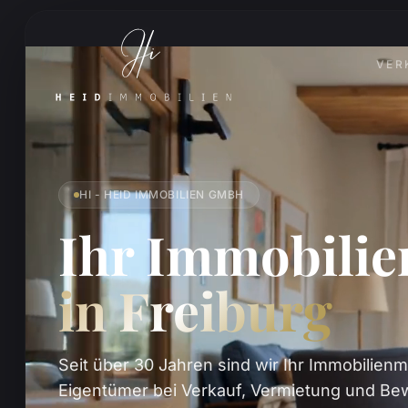
VER
HI - HEID IMMOBILIEN GMBH
Ihr Immobili
in Freiburg
Seit über 30 Jahren sind wir Ihr Immobilienm
Eigentümer bei Verkauf, Vermietung und Bew