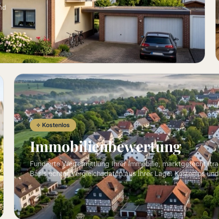
nd
Kostenlos
Immobilienbewertung
Fundierte Wertermittlung Ihrer Immobilie, marktgerecht, tr
Basis echter Vergleichsdaten aus Ihrer Lage. Kostenlos und