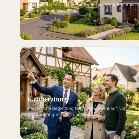
marktgerechten Preis, mit Strategie, Marktkenntnis u
Verhandlungsgeschick.
Kaufberatung
Persönliche Begleitung beim Immobilienkauf, von
der Besichtigung bis zum Schlüssel.