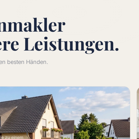
enmakler
ere
Leistungen.
 den besten Händen.
lie zu einem