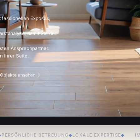
ofessionellen Exposés,
arktanalyse, damit Sie den
sten Ansprechpartner.
 Ihrer Seite.
 Objekte ansehen
TREUUNG
◆
LOKALE EXPERTISE
◆
IMMOBILIENVERKAU