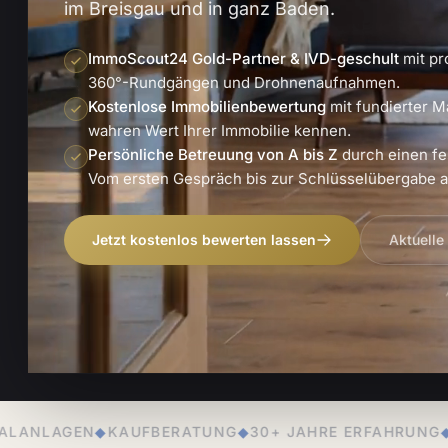
im Breisgau und in ganz Baden.
ImmoScout24 Gold-Partner & IVD-geschult
mit pr
360°-Rundgängen und Drohnenaufnahmen.
Kostenlose Immobilienbewertung
mit fundierter M
wahren Wert Ihrer Immobilie kennen.
Persönliche Betreuung von A bis Z
durch einen fe
Vom ersten Gespräch bis zur Schlüsselübergabe an
Jetzt kostenlos bewerten lassen
Aktuelle
BERATUNG
◆
30+ JAHRE ERFAHRUNG
◆
PERSÖNLICHE BE