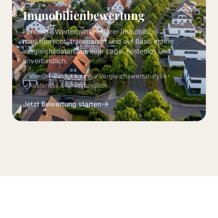
Immobilienbewertung
Fundierte Wertermittlung Ihrer Immobilie,
marktgerecht, transparent und auf Basis echter
Vergleichsdaten aus Ihrer Lage. Kostenlos und
unverbindlich.
Vor-Ort-Besichtigung
Vergleichswertanalyse
Kostenlos & unverbindlich
Jetzt Bewertung starten