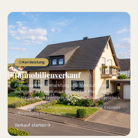
Kernleistung
Immobilienverkauf
Professionelle Vermarktung und Verkauf Ihrer
Immobilie zu einem marktgerechten Preis, mit
Strategie, Marktkenntnis und Verhandlungsgeschick.
Marktgerechte Preisfindung
Professionelle Exposés
Begleitung bis zum Notar
Verkauf starten