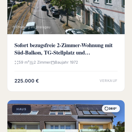
Freiburg im Breisgau
Sofort bezugsfreie 2-Zimmer-Wohnung mit
Süd-Balkon, TG-Stellplatz und
Wochenmarkt vor der Haustür
59 m²
2 Zimmer
Baujahr 1972
225.000 €
VERKAUF
360°
HAUS