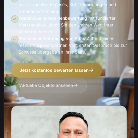
professionellen Exposés, 360°-Rundgängen und
Drohnenaufnahmen.
Kostenlose Immobilienbewertung
mit fundierter
Marktanalyse, damit Sie den wahren Wert Ihrer
Immobilie kennen.
Persönliche Betreuung von A bis Z
durch einen
festen Ansprechpartner. Vom ersten Gespräch bis zur
Schlüsselübergabe an Ihrer Seite.
Jetzt kostenlos bewerten lassen
Aktuelle Objekte ansehen