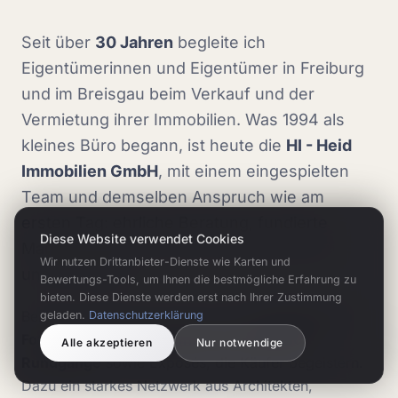
Seit über
30 Jahren
begleite ich
Eigentümerinnen und Eigentümer in Freiburg
und im Breisgau beim Verkauf und der
Vermietung ihrer Immobilien. Was 1994 als
kleines Büro begann, ist heute die
HI - Heid
Immobilien GmbH
, mit einem eingespielten
Team und demselben Anspruch wie am
ersten Tag: ehrliche Beratung, fundierte
Diese Website verwendet Cookies
Marktkenntnis und echte Leidenschaft für
Wir nutzen Drittanbieter-Dienste wie Karten und
unsere Region.
Bewertungs-Tools, um Ihnen die bestmögliche Erfahrung zu
bieten. Diese Dienste werden erst nach Ihrer Zustimmung
Bei jeder Immobilie setzen wir auf
professionelle
geladen.
Datenschutzerklärung
Fotografie, Drohnenaufnahmen und 360°-
Alle akzeptieren
Nur notwendige
Rundgänge
sowie Exposés, die Käufer begeistern.
Dazu ein starkes Netzwerk aus Architekten,