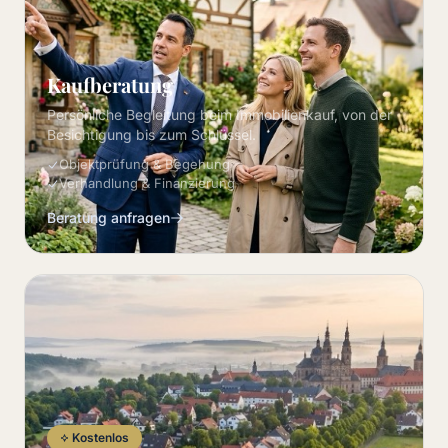
Kaufberatung
Persönliche Begleitung beim Immobilienkauf, von der
Besichtigung bis zum Schlüssel.
Objektprüfung & Begehung
Verhandlung & Finanzierung
Beratung anfragen
Kostenlos