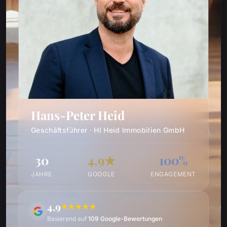
Hans-Peter Heid
Geschäftsführer · HI Heid Immobilien GmbH
30
4,9★
100%
JAHRE
GOOGLE
ENGAGEMENT
4,9
Basierend auf
109 Google-Bewertungen