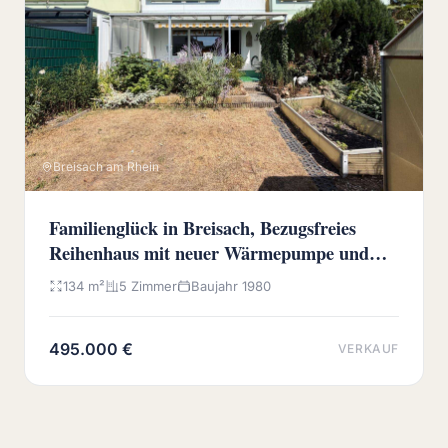
Breisach am Rhein
Familienglück in Breisach, Bezugsfreies
Reihenhaus mit neuer Wärmepumpe und
sonnigem Westgarten
134 m²
5 Zimmer
Baujahr 1980
495.000 €
VERKAUF