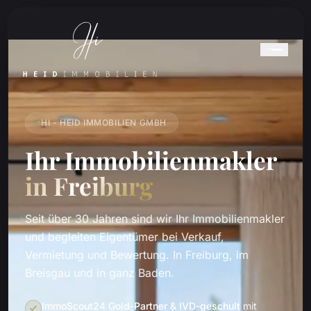
HI - HEID IMMOBILIEN GMBH
Ihr Immobilienmakler
in Freiburg
Seit über 30 Jahren sind wir Ihr Immobilienmakler
und begleiten Eigentümer bei Verkauf,
Vermietung und Bewertung. In Freiburg, im
Breisgau und in ganz Baden.
ImmoScout24 Gold-Partner & IVD-geschult
mit