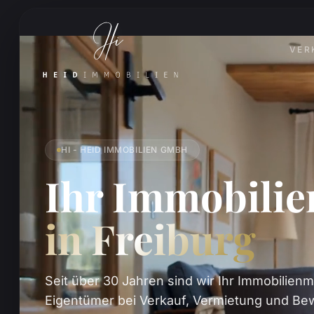
VER
HI - HEID IMMOBILIEN GMBH
Ihr Immobili
in Freiburg
Seit über 30 Jahren sind wir Ihr Immobilienm
Eigentümer bei Verkauf, Vermietung und Bew