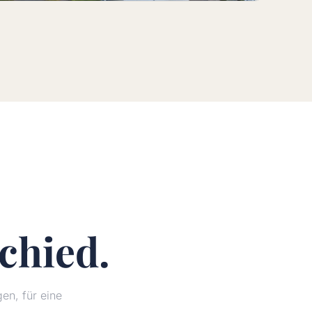
chied.
n, für eine