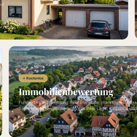
nd
Kostenlos
Immobilienbewertung
Fundierte Wertermittlung Ihrer Immobilie, marktgerecht, tr
Basis echter Vergleichsdaten aus Ihrer Lage. Kostenlos und