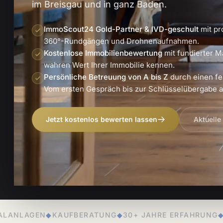
im Breisgau und in ganz Baden.
ImmoScout24 Gold-Partner & IVD-geschult
mit pr
360°-Rundgängen und Drohnenaufnahmen.
Kostenlose Immobilienbewertung
mit fundierter M
wahren Wert Ihrer Immobilie kennen.
Persönliche Betreuung von A bis Z
durch einen fe
Vom ersten Gespräch bis zur Schlüsselübergabe an
Jetzt kostenlos bewerten lassen
Aktuelle
RATUNG
◆
30+ JAHRE ERFAHRUNG
◆
PERSÖNLICHE BETR