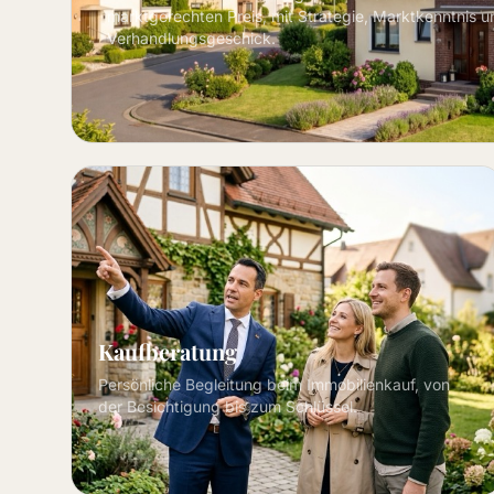
marktgerechten Preis, mit Strategie, Marktkenntnis u
Verhandlungsgeschick.
Kaufberatung
Persönliche Begleitung beim Immobilienkauf, von
der Besichtigung bis zum Schlüssel.