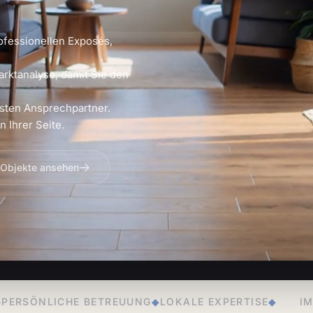
ofessionellen Exposés,
arktanalyse, damit Sie den
sten Ansprechpartner.
 Ihrer Seite.
 Objekte ansehen
EUUNG
◆
LOKALE EXPERTISE
◆
IMMOBILIENVERKAUF
◆