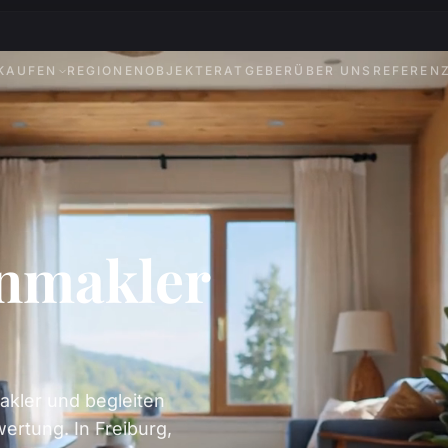
KAUFEN
REGIONEN
OBJEKTE
RATGEBER
ÜBER UNS
REFEREN
enmakler
akler und begleiten
ertung. In Freiburg,