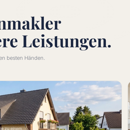
enmakler
ere
Leistungen.
 den besten Händen.
lie zu einem