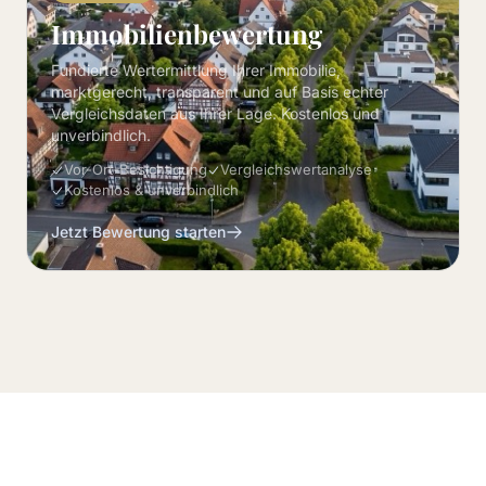
Immobilienbewertung
Fundierte Wertermittlung Ihrer Immobilie,
marktgerecht, transparent und auf Basis echter
Vergleichsdaten aus Ihrer Lage. Kostenlos und
unverbindlich.
Vor-Ort-Besichtigung
Vergleichswertanalyse
Kostenlos & unverbindlich
Jetzt Bewertung starten