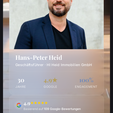
Hans-Peter Heid
Geschäftsführer · HI Heid Immobilien GmbH
30
4,9★
100%
JAHRE
GOOGLE
ENGAGEMENT
4,9
Basierend auf
109 Google-Bewertungen