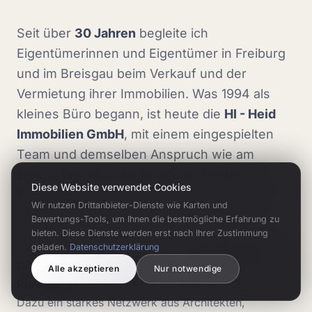
Seit über
30 Jahren
begleite ich
Eigentümerinnen und Eigentümer in Freiburg
und im Breisgau beim Verkauf und der
Vermietung ihrer Immobilien. Was 1994 als
kleines Büro begann, ist heute die
HI - Heid
Immobilien GmbH
, mit einem eingespielten
Team und demselben Anspruch wie am
ersten Tag: ehrliche Beratung, fundierte
Diese Website verwendet Cookies
Marktkenntnis und echte Leidenschaft für
Wir nutzen Drittanbieter-Dienste wie Karten und
unsere Region.
Bewertungs-Tools, um Ihnen die bestmögliche Erfahrung zu
bieten. Diese Dienste werden erst nach Ihrer Zustimmung
Bei jeder Immobilie setzen wir auf
professionelle
geladen.
Datenschutzerklärung
Fotografie, Drohnenaufnahmen und 360°-
Alle akzeptieren
Nur notwendige
Rundgänge
sowie Exposés, die Käufer begeistern.
Dazu ein starkes Netzwerk aus Architekten,