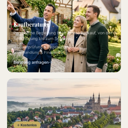
Kaufberatung
Persönliche Begleitung beim Immobilienkauf, von der
Besichtigung bis zum Schlüssel.
Objektprüfung & Begehung
Verhandlung & Finanzierung
Beratung anfragen
Kostenlos