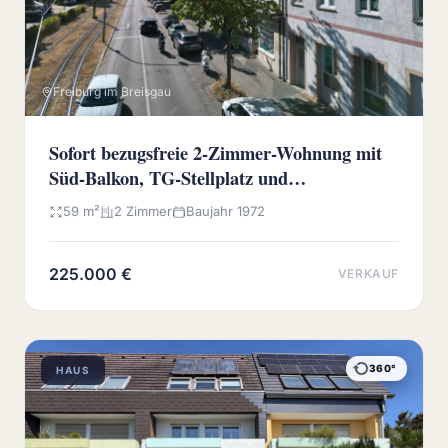
Freiburg im Breisgau
Sofort bezugsfreie 2-Zimmer-Wohnung mit
Süd-Balkon, TG-Stellplatz und
Wochenmarkt vor der Haustür
59 m²
2 Zimmer
Baujahr 1972
225.000 €
VERKAUF
360°
HAUS