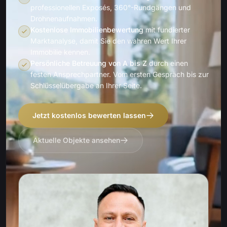
professionellen Exposés, 360°-Rundgängen und
Drohnenaufnahmen.
Kostenlose Immobilienbewertung
mit fundierter
Marktanalyse, damit Sie den wahren Wert Ihrer
Immobilie kennen.
Persönliche Betreuung von A bis Z
durch einen
festen Ansprechpartner. Vom ersten Gespräch bis zur
Schlüsselübergabe an Ihrer Seite.
Jetzt kostenlos bewerten lassen
Aktuelle Objekte ansehen