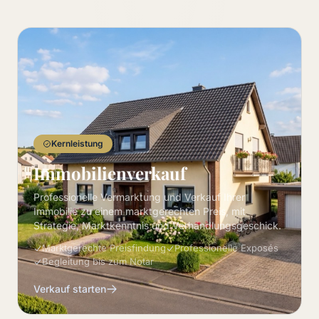
Kernleistung
Immobilienverkauf
Professionelle Vermarktung und Verkauf Ihrer
Immobilie zu einem marktgerechten Preis, mit
Strategie, Marktkenntnis und Verhandlungsgeschick.
Marktgerechte Preisfindung
Professionelle Exposés
Begleitung bis zum Notar
Verkauf starten