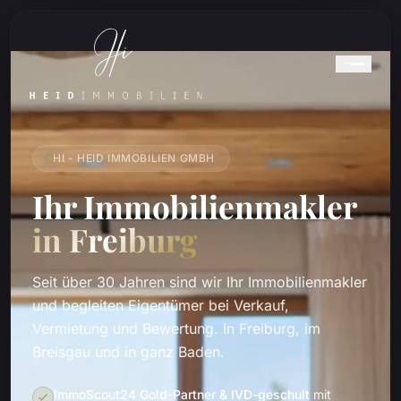
HI - HEID IMMOBILIEN GMBH
Ihr Immobilienmakler
in Freiburg
Seit über 30 Jahren sind wir Ihr Immobilienmakler
und begleiten Eigentümer bei Verkauf,
Vermietung und Bewertung. In Freiburg, im
Breisgau und in ganz Baden.
ImmoScout24 Gold-Partner & IVD-geschult
mit