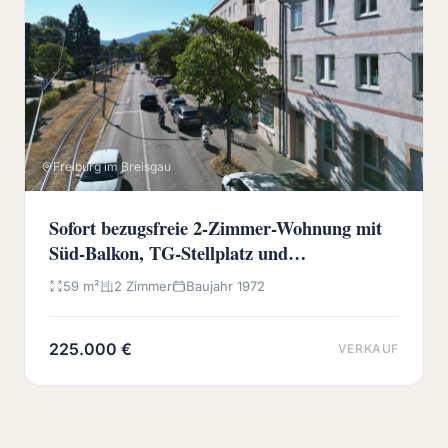
Freiburg im Breisgau
Sofort bezugsfreie 2-Zimmer-Wohnung mit
Süd-Balkon, TG-Stellplatz und
Wochenmarkt vor der Haustür
59 m²
2 Zimmer
Baujahr 1972
225.000 €
VERKAUF