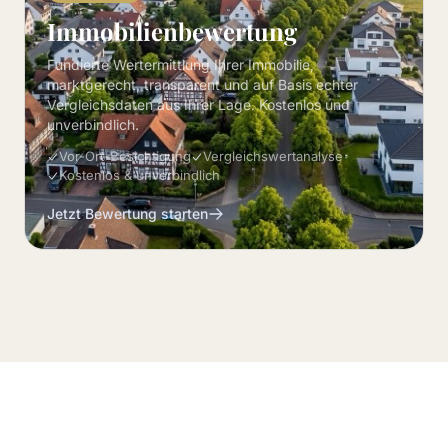
Immobilienbewertung
Fundierte Wertermittlung Ihrer Immobilie,
marktgerecht, transparent und auf Basis echter
Vergleichsdaten aus Ihrer Lage. Kostenlos und
unverbindlich.
Vor-Ort-Besichtigung
Vergleichswertanalyse
Kostenlos & unverbindlich
Jetzt Bewertung starten