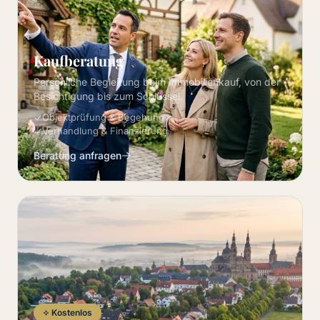
Kaufberatung
Persönliche Begleitung beim Immobilienkauf, von der
Besichtigung bis zum Schlüssel.
Objektprüfung & Begehung
Verhandlung & Finanzierung
Beratung anfragen
Kostenlos