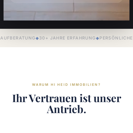
HRE ERFAHRUNG
◆
PERSÖNLICHE BETREUUNG
◆
LOKALE E
WARUM HI HEID IMMOBILIEN?
Ihr Vertrauen ist unser
Antrieb.