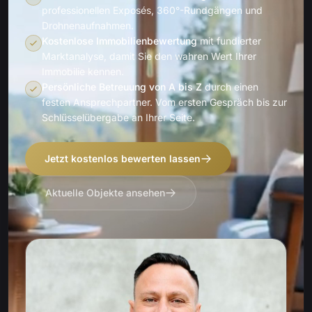
professionellen Exposés, 360°-Rundgängen und
Drohnenaufnahmen.
Kostenlose Immobilienbewertung
mit fundierter
Marktanalyse, damit Sie den wahren Wert Ihrer
Immobilie kennen.
Persönliche Betreuung von A bis Z
durch einen
festen Ansprechpartner. Vom ersten Gespräch bis zur
Schlüsselübergabe an Ihrer Seite.
Jetzt kostenlos bewerten lassen
Aktuelle Objekte ansehen