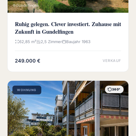
Gundelfingen
Ruhig gelegen. Clever investiert. Zuhause mit
Zukunft in Gundelfingen
62,85 m²
2,5 Zimmer
Baujahr 1963
249.000 €
VERKAUF
360°
WOHNUNG