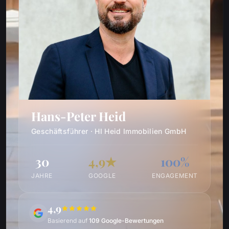
Hans-Peter Heid
Geschäftsführer · HI Heid Immobilien GmbH
30
4,9★
100%
JAHRE
GOOGLE
ENGAGEMENT
4,9
Basierend auf
109 Google-Bewertungen