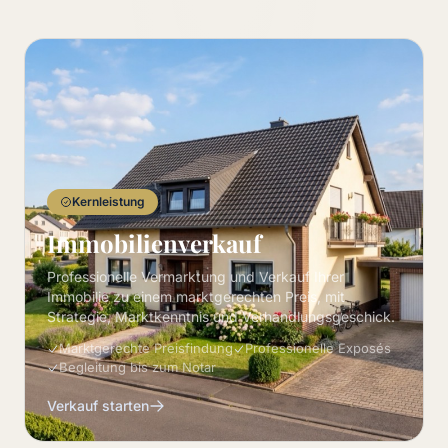
Kernleistung
Immobilienverkauf
Professionelle Vermarktung und Verkauf Ihrer
Immobilie zu einem marktgerechten Preis, mit
Strategie, Marktkenntnis und Verhandlungsgeschick.
Marktgerechte Preisfindung
Professionelle Exposés
Begleitung bis zum Notar
Verkauf starten