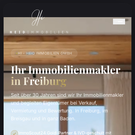
HI - HEID IMMOBILIEN GMBH
Ihr Immobilienmakler
in Freiburg
Seit über 30 Jahren sind wir Ihr Immobilienmakler
und begleiten Eigentümer bei Verkauf,
Vermietung und Bewertung. In Freiburg, im
Breisgau und in ganz Baden.
ImmoScout24 Gold-Partner & IVD-geschult
mit