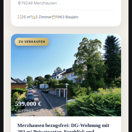
79249 Merzhausen
25 m²
2 Zimmer
1963 Baujahr
ZU VERKAUFEN
599.000 €
KAUFPREIS
Merzhausen bezugsfrei: DG-Wohnung mit
293 m² Privatgarten, Fernblick und