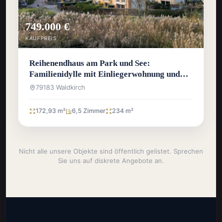
749.000 €
KAUFPREIS
Reihenendhaus am Park und See:
Familienidylle mit Einliegerwohnung und
Traumlage
79183 Waldkirch
172,93 m²
6,5 Zimmer
234 m²
Nicht alle unsere Objekte sind öffentlich gelistet. Sprechen
Sie uns auf diskrete Angebote an.