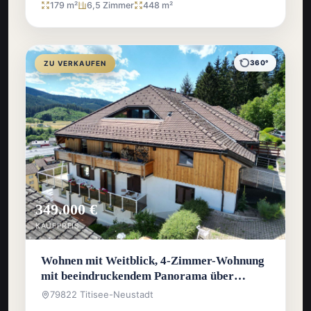
179 m²
6,5 Zimmer
448 m²
360°
ZU VERKAUFEN
349.000 €
KAUFPREIS
Wohnen mit Weitblick, 4-Zimmer-Wohnung
mit beeindruckendem Panorama über
Titisee-Neustadt
79822 Titisee-Neustadt