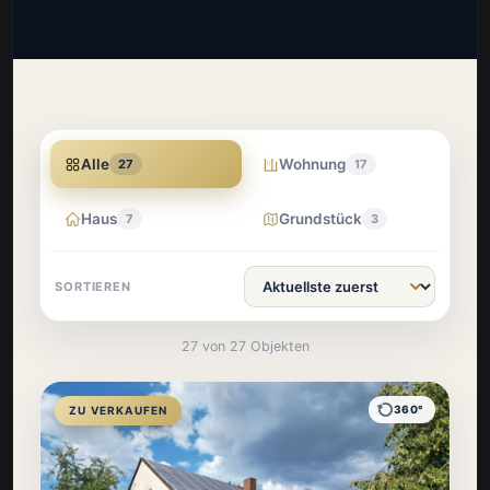
Alle
Wohnung
27
17
Haus
Grundstück
7
3
SORTIEREN
27 von 27 Objekten
360°
ZU VERKAUFEN