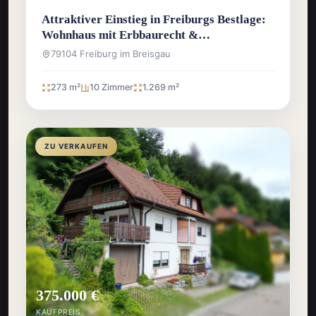
Attraktiver Einstieg in Freiburgs Bestlage:
Wohnhaus mit Erbbaurecht &
Entwicklungspotenzial
79104 Freiburg im Breisgau
273 m²
10 Zimmer
1.269 m²
ZU VERKAUFEN
375.000 €
KAUFPREIS