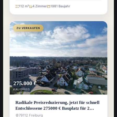
112 m²
4 Zimmer
1981 Baujahr
ZU VERKAUFEN
275.000 €
KAUFPREIS
Radikale Preisreduzierung, jetzt für schnell
Entschlossene 275000 € Bauplatz für 2
Häuser
79112 Freiburg