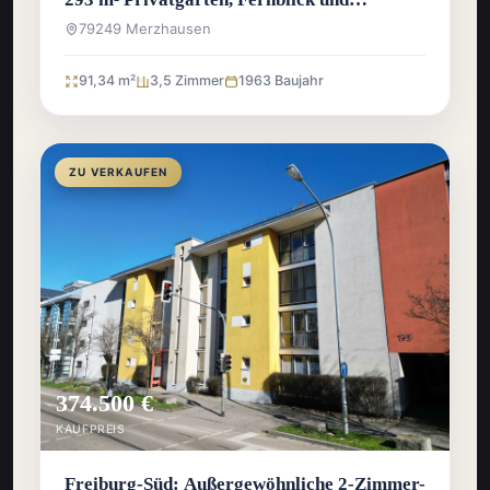
Ausbaureserve
79249 Merzhausen
91,34 m²
3,5 Zimmer
1963 Baujahr
ZU VERKAUFEN
374.500 €
KAUFPREIS
Freiburg-Süd: Außergewöhnliche 2-Zimmer-