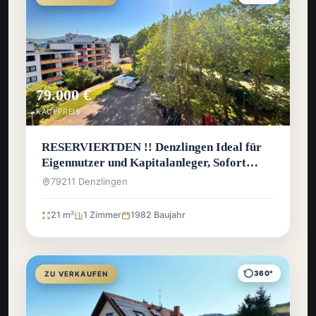
79.000 €
KAUFPREIS
RESERVIERTDEN !! Denzlingen Ideal für
Eigennutzer und Kapitalanleger, Sofort
bezugsfreie 1-Zimmer-Wohnung
79211 Denzlingen
21 m²
1 Zimmer
1982 Baujahr
360°
ZU VERKAUFEN