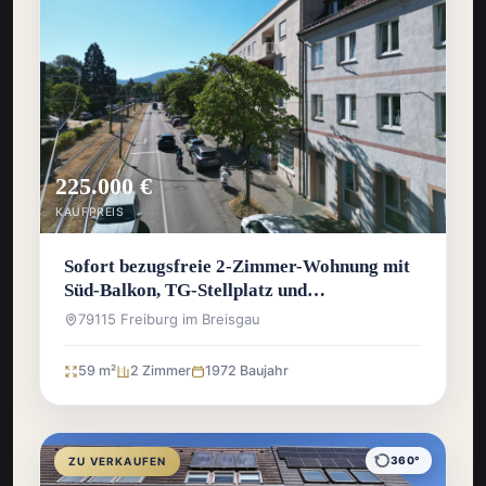
225.000 €
KAUFPREIS
Sofort bezugsfreie 2-Zimmer-Wohnung mit
Süd-Balkon, TG-Stellplatz und
Wochenmarkt vor der Haustür
79115 Freiburg im Breisgau
59 m²
2 Zimmer
1972 Baujahr
360°
ZU VERKAUFEN