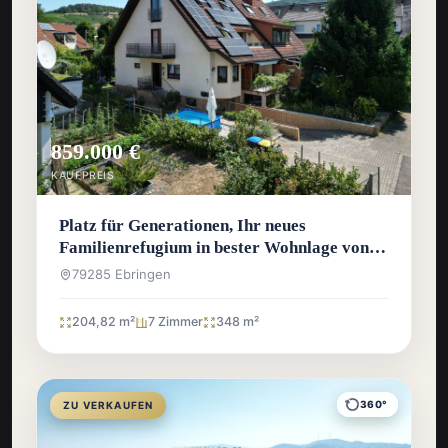
859.000 €
KAUFPREIS
Platz für Generationen, Ihr neues
Familienrefugium in bester Wohnlage von
Ebringen
79285 Ebringen
204,82 m²
7 Zimmer
348 m²
360°
ZU VERKAUFEN