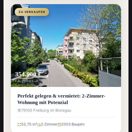
ZU VERKAUFEN
354.900 €
KAUFPREIS
Perfekt gelegen & vermietet: 2-Zimmer-
Wohnung mit Potenzial
79100 Freiburg im Breisgau
52,75 m²
2 Zimmer
2003 Baujahr