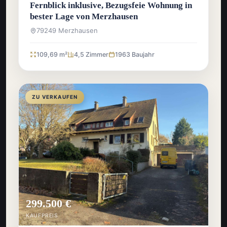
Fernblick inklusive, Bezugsfeie Wohnung in
bester Lage von Merzhausen
79249 Merzhausen
109,69 m²
4,5 Zimmer
1963 Baujahr
ZU VERKAUFEN
299.500 €
KAUFPREIS