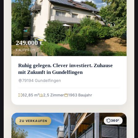
249.000 €
KAUFPREIS
Ruhig gelegen. Clever investiert. Zuhause
mit Zukunft in Gundelfingen
79194 Gundelfingen
62,85 m²
2,5 Zimmer
1963 Baujahr
360°
ZU VERKAUFEN