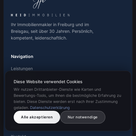
Ihr Immobilienmakler in Freiburg und im
Breisgau, seit über 30 Jahren. Persönlich,
kompetent, leidenschaftlich.
Navigation
Leistungen
Über uns
Diese Website verwendet Cookies
Objekte
Wir nutzen Drittanbieter-Dienste wie Karten und
Bewertungs-Tools, um Ihnen die bestmögliche Erfahrung zu
Ratgeber
bieten. Diese Dienste werden erst nach Ihrer Zustimmung
Immobilienbewertung
geladen.
Datenschutzerklärung
Referenzen
Alle akzeptieren
Nur notwendige
Regionen