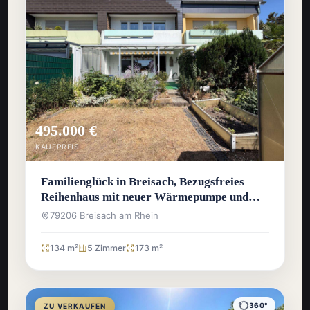
495.000 €
KAUFPREIS
Familienglück in Breisach, Bezugsfreies
Reihenhaus mit neuer Wärmepumpe und
sonnigem Westgarten
79206 Breisach am Rhein
134 m²
5 Zimmer
173 m²
360°
ZU VERKAUFEN