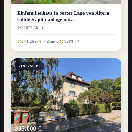
Einfamilienhaus in bester Lage von Aitern,
solide Kapitalanlage mit
Entwicklungspotenzial
79677 Aitern
244,25 m²
7 Zimmer
1.588 m²
RESERVIERT
395.000 €