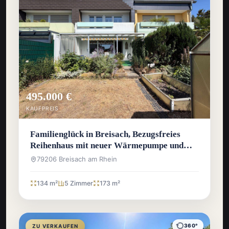
495.000 €
KAUFPREIS
Familienglück in Breisach, Bezugsfreies
Reihenhaus mit neuer Wärmepumpe und
sonnigem Westgarten
79206 Breisach am Rhein
134 m²
5 Zimmer
173 m²
360°
ZU VERKAUFEN