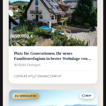
859.000 €
KAUFPREIS
Platz für Generationen, Ihr neues
Familienrefugium in bester Wohnlage von
Ebringen
79285 Ebringen
204,82 m²
7 Zimmer
348 m²
360°
ZU VERKAUFEN