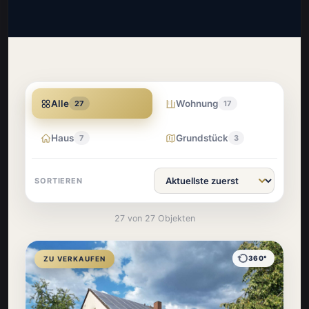
Alle
Wohnung
27
17
Haus
Grundstück
7
3
SORTIEREN
27 von 27 Objekten
360°
ZU VERKAUFEN