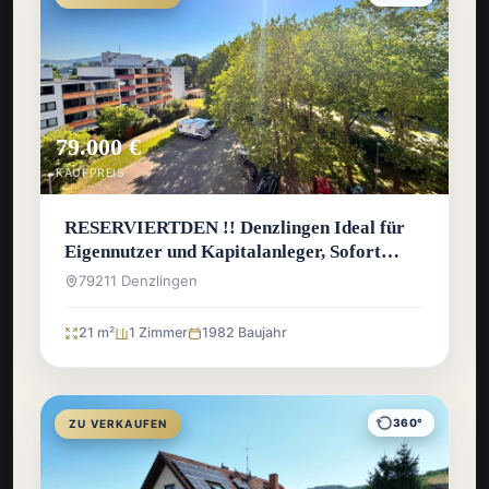
79.000 €
KAUFPREIS
RESERVIERTDEN !! Denzlingen Ideal für
Eigennutzer und Kapitalanleger, Sofort
bezugsfreie 1-Zimmer-Wohnung
79211 Denzlingen
21 m²
1 Zimmer
1982 Baujahr
360°
ZU VERKAUFEN