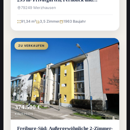
Ausbaureserve
79249 Merzhausen
91,34 m²
3,5 Zimmer
1963 Baujahr
ZU VERKAUFEN
374.500 €
KAUFPREIS
Freiburg-Süd: Außergewöhnliche 2-Zimmer-