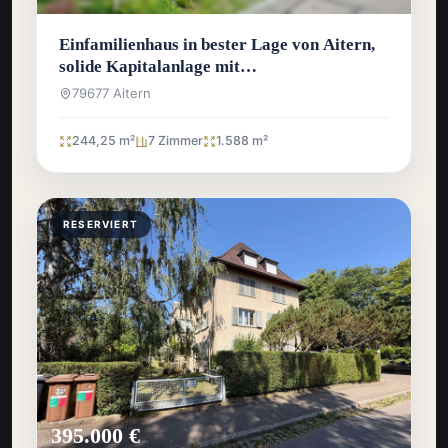
Einfamilienhaus in bester Lage von Aitern,
solide Kapitalanlage mit
Entwicklungspotenzial
79677 Aitern
244,25 m²
7 Zimmer
1.588 m²
RESERVIERT
395.000 €