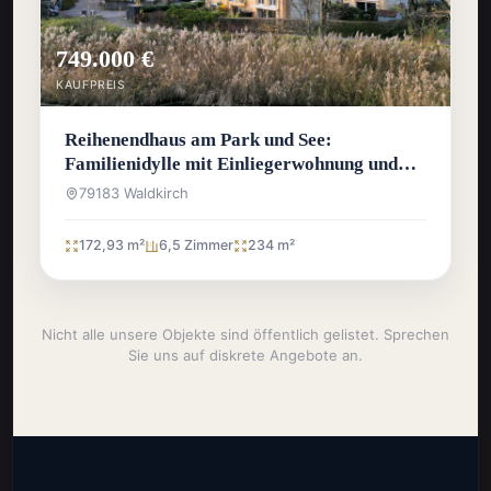
749.000 €
KAUFPREIS
Reihenendhaus am Park und See:
Familienidylle mit Einliegerwohnung und
Traumlage
79183 Waldkirch
172,93 m²
6,5 Zimmer
234 m²
Nicht alle unsere Objekte sind öffentlich gelistet. Sprechen
Sie uns auf diskrete Angebote an.