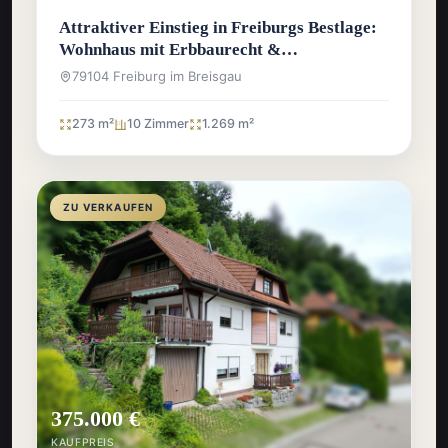
Attraktiver Einstieg in Freiburgs Bestlage:
Wohnhaus mit Erbbaurecht &
Entwicklungspotenzial
79104 Freiburg im Breisgau
273 m²
10 Zimmer
1.269 m²
ZU VERKAUFEN
375.000 €
KAUFPREIS