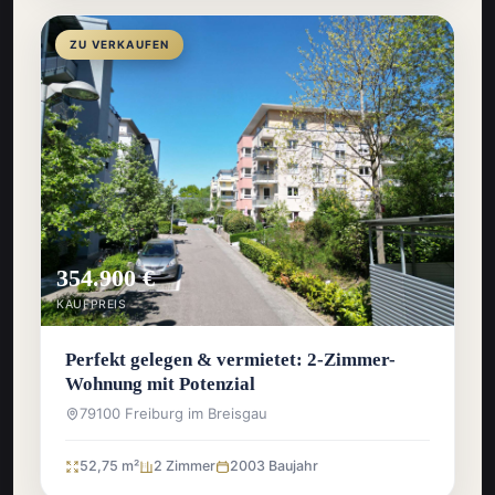
ZU VERKAUFEN
354.900 €
KAUFPREIS
Perfekt gelegen & vermietet: 2-Zimmer-
Wohnung mit Potenzial
79100 Freiburg im Breisgau
52,75 m²
2 Zimmer
2003 Baujahr