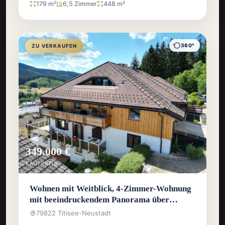
179 m²
6,5 Zimmer
448 m²
360°
ZU VERKAUFEN
349.000 €
KAUFPREIS
Wohnen mit Weitblick, 4-Zimmer-Wohnung
mit beeindruckendem Panorama über
Titisee-Neustadt
79822 Titisee-Neustadt