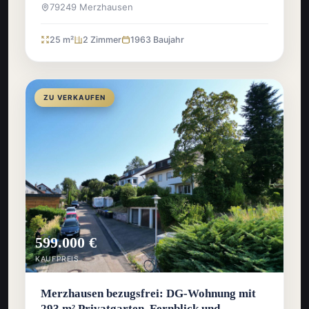
79249 Merzhausen
25 m²
2 Zimmer
1963 Baujahr
ZU VERKAUFEN
599.000 €
KAUFPREIS
Merzhausen bezugsfrei: DG-Wohnung mit
293 m² Privatgarten, Fernblick und