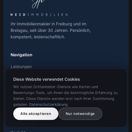
Ihr Immobilienmakler in Freiburg und im
Breisgau, seit über 30 Jahren. Persönlich,
kompetent, leidenschaftlich.
Navigation
Leistungen
Über uns
Diese Website verwendet Cookies
Objekte
Wir nutzen Drittanbieter-Dienste wie Karten und
Bewertungs-Tools, um Ihnen die bestmögliche Erfahrung zu
Ratgeber
bieten. Diese Dienste werden erst nach Ihrer Zustimmung
Immobilienbewertung
geladen.
Datenschutzerklärung
Referenzen
Alle akzeptieren
Nur notwendige
Regionen