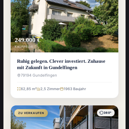
249.000 €
KAUFPREIS
Ruhig gelegen. Clever investiert. Zuhause
mit Zukunft in Gundelfingen
79194 Gundelfingen
62,85 m²
2,5 Zimmer
1963 Baujahr
360°
ZU VERKAUFEN