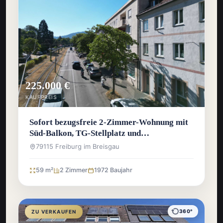
225.000 €
KAUFPREIS
Sofort bezugsfreie 2-Zimmer-Wohnung mit
Süd-Balkon, TG-Stellplatz und
Wochenmarkt vor der Haustür
79115 Freiburg im Breisgau
59 m²
2 Zimmer
1972 Baujahr
360°
ZU VERKAUFEN