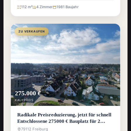
112 m²
4 Zimmer
1981 Baujahr
ZU VERKAUFEN
275.000 €
KAUFPREIS
Radikale Preisreduzierung, jetzt für schnell
Entschlossene 275000 € Bauplatz für 2
Häuser
79112 Freiburg