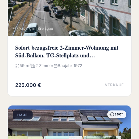
Freiburg im Breisgau
Sofort bezugsfreie 2-Zimmer-Wohnung mit
Süd-Balkon, TG-Stellplatz und
Wochenmarkt vor der Haustür
59 m²
2 Zimmer
Baujahr 1972
225.000 €
VERKAUF
360°
HAUS