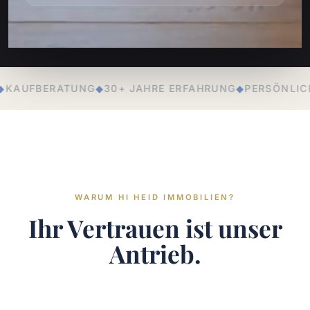
HRE ERFAHRUNG
◆
PERSÖNLICHE BETREUUNG
◆
LOKALE E
WARUM HI HEID IMMOBILIEN?
Ihr Vertrauen ist unser
Antrieb.