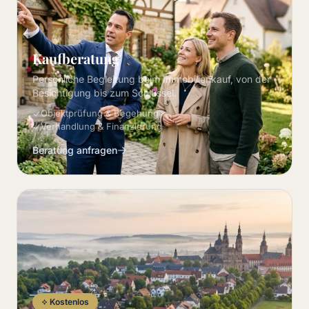
Kaufberatung
Persönliche Begleitung beim Immobilienkauf, von der
Besichtigung bis zum Schlüssel.
Objektprüfung & Begehung
Verhandlung & Finanzierung
Beratung anfragen
Kostenlos