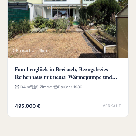
Breisach am Rhein
Familienglück in Breisach, Bezugsfreies
Reihenhaus mit neuer Wärmepumpe und
sonnigem Westgarten
134 m²
5 Zimmer
Baujahr 1980
495.000 €
VERKAUF