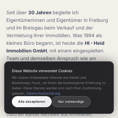
Seit über
30 Jahren
begleite ich
Eigentümerinnen und Eigentümer in Freiburg
und im Breisgau beim Verkauf und der
Vermietung ihrer Immobilien. Was 1994 als
kleines Büro begann, ist heute die
HI - Heid
Immobilien GmbH
, mit einem eingespielten
Team und demselben Anspruch wie am
ersten Tag: ehrliche Beratung, fundierte
Diese Website verwendet Cookies
Marktkenntnis und echte Leidenschaft für
Wir nutzen Drittanbieter-Dienste wie Karten und
unsere Region.
Bewertungs-Tools, um Ihnen die bestmögliche Erfahrung zu
bieten. Diese Dienste werden erst nach Ihrer Zustimmung
Bei jeder Immobilie setzen wir auf
professionelle
geladen.
Datenschutzerklärung
Fotografie, Drohnenaufnahmen und 360°-
Alle akzeptieren
Nur notwendige
Rundgänge
sowie Exposés, die Käufer begeistern.
Dazu ein starkes Netzwerk aus Architekten,