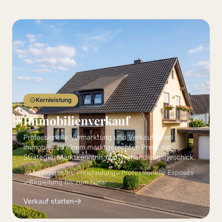
Kernleistung
Immobilienverkauf
Professionelle Vermarktung und Verkauf Ihrer
Immobilie zu einem marktgerechten Preis, mit
Strategie, Marktkenntnis und Verhandlungsgeschick.
Marktgerechte Preisfindung
Professionelle Exposés
Begleitung bis zum Notar
Verkauf starten