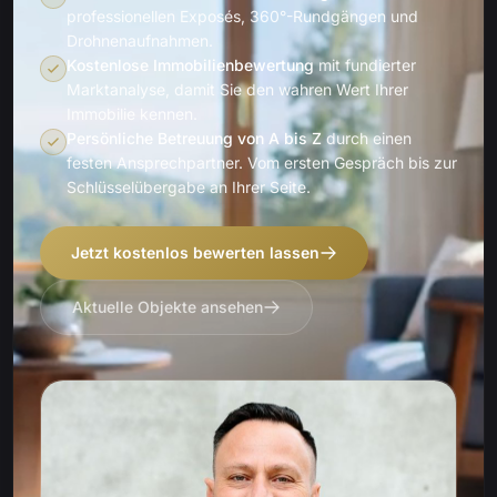
professionellen Exposés, 360°-Rundgängen und
Drohnenaufnahmen.
Kostenlose Immobilienbewertung
mit fundierter
Marktanalyse, damit Sie den wahren Wert Ihrer
Immobilie kennen.
Persönliche Betreuung von A bis Z
durch einen
festen Ansprechpartner. Vom ersten Gespräch bis zur
Schlüsselübergabe an Ihrer Seite.
Jetzt kostenlos bewerten lassen
Aktuelle Objekte ansehen