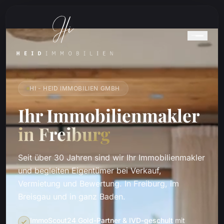
HI - HEID IMMOBILIEN GMBH
Ihr Immobilienmakler
in Freiburg
Seit über 30 Jahren sind wir Ihr Immobilienmakler
und begleiten Eigentümer bei Verkauf,
Vermietung und Bewertung. In Freiburg, im
Breisgau und in ganz Baden.
ImmoScout24 Gold-Partner & IVD-geschult
mit