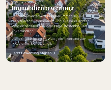
Immobilienbewertung
Fundierte Wertermittlung Ihrer Immobilie,
marktgerecht, transparent und auf Basis echter
Vergleichsdaten aus Ihrer Lage. Kostenlos und
unverbindlich.
Vor-Ort-Besichtigung
Vergleichswertanalyse
Kostenlos & unverbindlich
Jetzt Bewertung starten