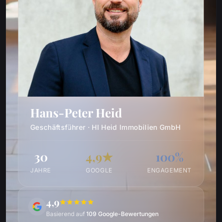
Hans-Peter Heid
Geschäftsführer · HI Heid Immobilien GmbH
30
4,9★
100%
JAHRE
GOOGLE
ENGAGEMENT
4,9
Basierend auf
109 Google-Bewertungen